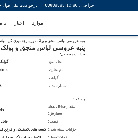
حراجی :
86-10-88888888
درخواست نقل قول
موارد
اخبار
با م
پنبه عروسی لباس منجق و پولک دوز پارچه توری گل، ل
پنبه عروسی لباس منجق و پولک
جزئیات محصول:
محل منبع:
گوانگ
نام تجاری:
trims
گواهی:
شماره مدل:
8
پرداخت:
مقدار حداقل تعداد
ds
سفارش:
قیمت:
قابل 
جزئیات بسته بندی:
کیسه های پلاستیکی و کارتن است
زمان تحویل:
3-20 روز (بستگی به مقدار خود را)