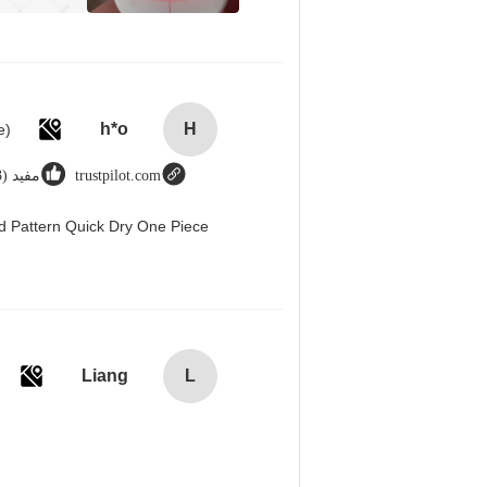
h*o
H
trustpilot.com
مفید (123)
d Pattern Quick Dry One Piece
Liang
L