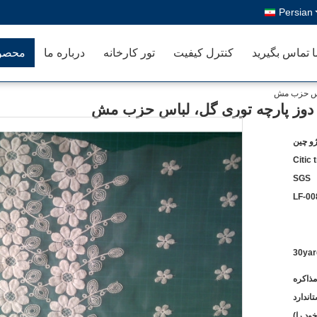
Persian
ا تماس بگیرید
کنترل کیفیت
تور کارخانه
درباره ما
محصو
باس حزب مش
 دوز پارچه توری گل، لباس حزب مش
ژو چین
Citic 
SGS
LF-00
30yar
مذاکره
اندارد