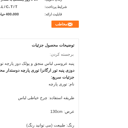
شرایط پرداخت:
L / C، T / T، پی پال
قابلیت ارائه:
400،000 حیاط / ماه
مخاطب
توضیحات محصول جزئیات
برجسته کردن:
پنبه عروسی لباس منجق و پولک دوز پارچه 
دوزی پنبه تور ارگانزا توری پارچه دوستدار 
جزئیات سریع:
نام: توری پارچه
طریقه استفاده: چرخ خیاطی لباس
عرض: 130cm
رنگ: طبیعت (می توانید رنگ)