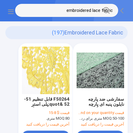
(197)
Embroidered Lace Fabric
سفارشی ضد پارچه
F50264 قابل تنظیم 51-
نایلون پنبه ای پارچه
52 &quot;پلی استر
ابریشمی سبز گل سبد
لباس ساخت پارچه گیپور
قیمت:
Depend on your quantity
قیمت:
$ 8-15
دوزی توری برای فروش
50-100 متری برای رنگ سهام
MOQ:
80 متری
MOQ:
آخرین قیمت را دریافت کنید
آخرین قیمت را دریافت کنید