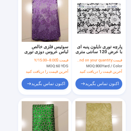
پارچه توری نایلون پنبه ای
سوئیس فلزی خالص
با عرض 120 سانتی متری
لباس عروس دوزی توری
CY-CX108
پارچه ای، بنفش
قیمت:
Depend on your quantity
قیمت:
$8.00--15.00/Y
MOQ:
60 YDS
MOQ:
800Yard / Color
آخرین قیمت را دریافت کنید
آخرین قیمت را دریافت کنید
اکنون تماس بگیرید
اکنون تماس بگیرید
خانه
محصولات
درباره ما