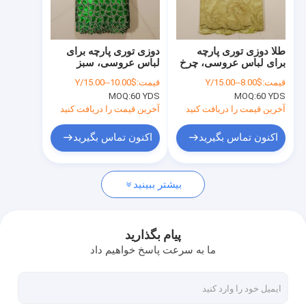
تور کارخانه
کنترل کیفیت
طلا دوزی توری پارچه
دوزی توری پارچه برای
برای لباس عروسی، چرخ
لباس عروسی، سبز
با ما تماس بگیرید
خیاطی
قیمت:
$8.00--15.00/Y
قیمت:
$10.00--15.00/Y
MOQ:
60 YDS
MOQ:
60 YDS
اخبار
آخرین قیمت را دریافت کنید
آخرین قیمت را دریافت کنید
موارد
اکنون تماس بگیرید
اکنون تماس بگیرید
درخواست نقل قول
بیشتر ببینید
کمربند پارچه برای زنان
پیام بگذارید
ما به سرعت پاسخ خواهیم داد
دکمه لباس سفارشی
دوزی توری پارچه