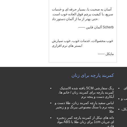
آسان به صحبت با، بسیار حرفه ای و خدمات
سریع، با کیفیت پرچم فوق العاده خوب است.
حتی بهتر از ما از آلمان دستور داد.
—— آلمان فابین Scherb
خوب محصولات، خدمات خوب، خوب سپارش
بستر های نرم افزاری!
—— مایکل
کمربند پارچه برای زنان
ای
رنگ سفارشی 5CM بافته شده الاستیک
کمربند پارچه برای کمربند زنان / خانم ها،
آبکاری دست و پنجه نرم
ب و
لباس سفید پارچه کمربند زنان، طلا دست و
پنجه نرم با سنگ مصنوعی بیرنگ و و زنجیر
کل،
طلا
دانه های نیکل از کمربند پارچه کمر زنجیره
ای جریان 1cm برای زنان طلا با ABS مواد
فلزی