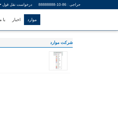
حراجی :
86-10-88888888
درخواست نقل قول
موارد
اخبار
با م
شرکت موارد