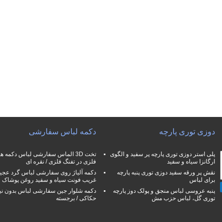
دوزی توری پارچه
دکمه لباس سفارشی
پلی استر دوزی توری پارچه پر سفید و الگوی
تخت 3D الماس سفارشی لباس دکمه ه
ارگانزا سیاه و سفید
فلزی در تفنگ فلزی / نقره ای
نقش پر ورقه سفید دوزی توری پنبه پارچه
دکمه آلیاژ روی سفارشی لباس گرد عجی
برای لباس
غریب فونت سیاه و سفید روغن پوشاک
پنبه عروسی لباس منجق و پولک دوز پارچه
دکمه شلوار جین سفارشی لباس بدون نی
توری گل، لباس حزب مش
حکاکی / برجسته