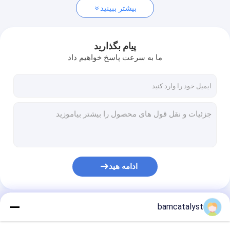
بیشتر ببینید
پیام بگذارید
ما به سرعت پاسخ خواهیم داد
ادامه هید
bamcatalyst
دسته بندی های ما