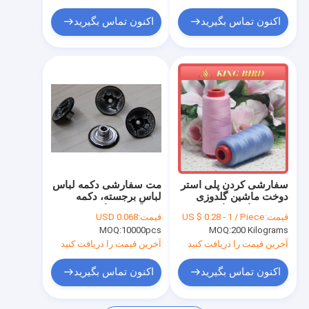
پارچه سگک کمربند
اکنون تماس بگیرید
اکنون تماس بگیرید
پنبه نایلون توری پارچه
ژل کوسن صندلی
سفارشی کردن پلی استر
مت سفارشی دکمه لباس
دوخت ماشین گلدوزی
لباس برجسته، دکمه
بصورت بافه دراوردن
پوشاک نقره ای
قیمت:
US $ 0.28 - 1 / Piece
قیمت:
USD 0.068
پلاستیکی موضوع
MOQ:
10000pcs
MOQ:
200 Kilograms
آخرین قیمت را دریافت کنید
آخرین قیمت را دریافت کنید
اکنون تماس بگیرید
اکنون تماس بگیرید