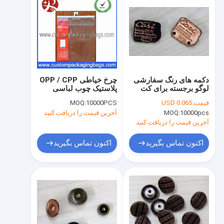
دکمه های رنگ سفارشی
چرخ خیاطی OPP / CPP
لوگو برجسته برای کت
پلاستیک چوب لباسی
اندازه شخصی
کیسه با مهر و موم چسب
قیمت:
USD 0.065
10000PCS
MOQ:
برای لباس
10000pcs
MOQ:
آخرین قیمت را دریافت کنید
آخرین قیمت را دریافت کنید
اکنون تماس بگیرید
اکنون تماس بگیرید
خانه
محصولات
درباره ما