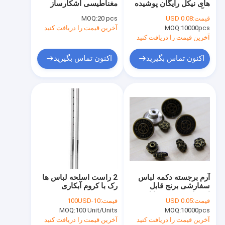
های نیکل رایگان پوشیده
مغناطیسی آشکارساز
لباس موتیف
با آرم برجسته
سوزن های شکسته در
قیمت:
USD 0.08
20 pcs
MOQ:
لباس با زنگ اخبار و لامپ
10000pcs
MOQ:
توری اصلاح پارچه
آخرین قیمت را دریافت کنید
آخرین قیمت را دریافت کنید
تزئینی توری اصلاح
اکنون تماس بگیرید
اکنون تماس بگیرید
مهره با فلنج
فلزی اصلاح
نقل و انتقالات سنگ مصنوعی بیرنگ و حرارت
بافته الاستیک بافته شده
زیپ های سفارشی
آرم برجسته دکمه لباس
2 راست اسلحه لباس ها
گل مصنوعی خوشه
سفارشی برنج قابل
رک با کروم آبکاری
استفاده مجدد / قابل
قیمت:
USD 0.05
قیمت:
10-100USD
شستشو
دست ساز گردنبند
MOQ:
100 Unit/Units
MOQ:
10000pcs
آخرین قیمت را دریافت کنید
آخرین قیمت را دریافت کنید