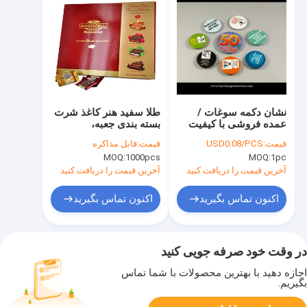
نشان دکمه سوغات /
طلا سفید هنر کاغذ شرت
عمده فروشی با کیفیت
بسته بندی جعبه،
بالا ارزان قیمت نشان
سفارشی چاپ مقوایی
قیمت:
USD0.08/PCS
قیمت:
قابل مذاکره
دکمه قلع سفارشی
جعبه چرخ خیاطی
MOQ:
1000pcs
MOQ:
1pc
آخرین قیمت را دریافت کنید
آخرین قیمت را دریافت کنید
اکنون تماس بگیرید
اکنون تماس بگیرید
در وقت خود صرفه جویی کنید
اجازه دهید با بهترین محصولات با شما تماس
بگیریم.