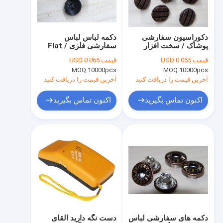
تور کارخانه
کنترل کیفیت
دکوراسیون سفارشی
دکمه لباس لباس
پوشاک / سخت افزار
سفارشی فلزی Flat /
با ما تماس بگیرید
دکوراسیون الماس
Brass 3D For
قیمت:
USD 0.065
قیمت:
USD 0.065
Garments
MOQ:
10000pcs
MOQ:
10000pcs
اخبار
آخرین قیمت را دریافت کنید
آخرین قیمت را دریافت کنید
موارد
اکنون تماس بگیرید
اکنون تماس بگیرید
درخواست نقل قول
کمربند پارچه برای زنان
دکمه لباس سفارشی
دوزی توری پارچه
دکمه های سفارشی لباس
دست نگه دارید القای