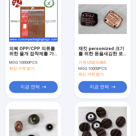
의복 OPP/CPP 의류를
재킷 personized 크기
위한 물개 접착제를 가
를 위한 돋을새김한 로
진 플라스틱 걸이 부대
고가 그려진 주문 의류
MOQ:
10000PCS
가격:
USD 0.065
에 의하여 단추를 끼웁
최신 가격 받기
MOQ:
10000PCS
니다
최신 가격 받기
지금 연락
지금 연락
집
제품
우리에 대하여