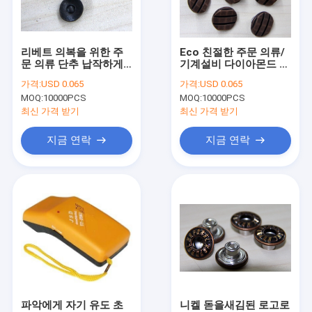
공장 여행
품질 관리
리베트 의복을 위한 주
Eco 친절한 주문 의류/
문 의류 단추 납작하게/
기계설비 다이아몬드 훈
연락주세요
고급장교 3D 금속을 붙
장은 단추를 끼웁니다
가격:
USD 0.065
가격:
USD 0.065
이십시오
MOQ:
10000PCS
MOQ:
10000PCS
뉴스
최신 가격 받기
최신 가격 받기
경우
지금 연락
지금 연락
인용문을 요구하세요
여자를 위한 피복 벨트
주문 의류 단추
수를 놓은 레이스 직물
파악에게 자기 유도 초
니켈 돋을새김된 로고로