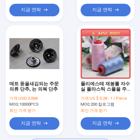
피복 벨트 죔쇠
지금 연락
지금 연락
면 나일론 레이스 직물
젤 방석
매트 돋을새김되는 주문
폴리에스테 재봉틀 자수
의류 단추, 는 의복 단추
실 플라스틱 스풀을 주
문을 받아서 만드십시오
가격:
USD 0.068
가격:
US $ 0.28 - 1 / Piece
MOQ:
10000PCS
MOQ:
200 킬로그램
최신 가격 받기
최신 가격 받기
지금 연락
지금 연락