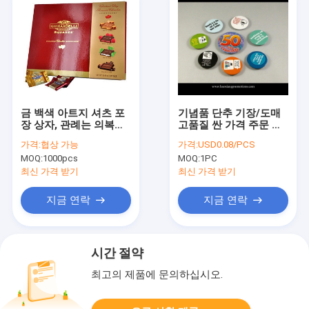
금 백색 아트지 셔츠 포
기념품 단추 기장/도매
장 상자, 관례는 의복을
고품질 싼 가격 주문 주
위한 판지 상자를 인쇄
석 단추 기장
가격:
협상 가능
가격:
USD0.08/PCS
했습니다
MOQ:
1000pcs
MOQ:
1PC
최신 가격 받기
최신 가격 받기
지금 연락
지금 연락
시간 절약
최고의 제품에 문의하십시오.