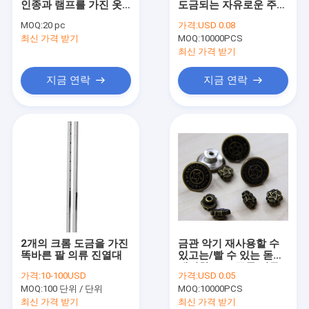
인종과 램프를 가진 옷
도금되는 자유로운 주문
의류 주제
에 있는 끊긴 바늘 발견
의류 단추
MOQ:
20 pc
가격:
USD 0.08
자를 수교하십시오
최신 가격 받기
레이스 트리밍 패브릭
MOQ:
10000PCS
최신 가격 받기
장식적인 레이스 손질
지금 연락
지금 연락
구슬 고리
금속 손질
모조 다이아몬드 열전달
길쌈된 탄력 있는 가죽 끈
주문 지퍼
2개의 크롬 도금을 가진
금관 악기 재사용할 수
인공 꽃 코사지
똑바른 팔 의류 진열대
있고는/빨 수 있는 돋을
새김한 로고 주문 의류
가격:
10-100USD
가격:
USD 0.05
에 의하여 단추를 끼웁
Handmade 목걸이
MOQ:
100 단위 / 단위
MOQ:
10000PCS
니다
최신 가격 받기
최신 가격 받기