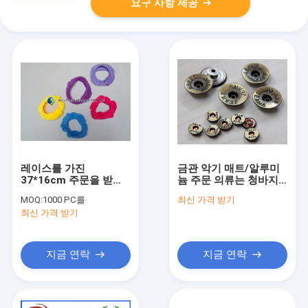
요구 사항 제공
레이스를 가진
금관 악기 매트/알루미
37*16cm 주문을 받아
늄 주문 의류는 청바지
서 만들어진 인쇄와 자
를 위해 돌고 단추를 끼
MOQ:
1000 PC를
최신 가격 받기
수 머리 건조용 터번
웁니다
최신 가격 받기
지금 연락
지금 연락