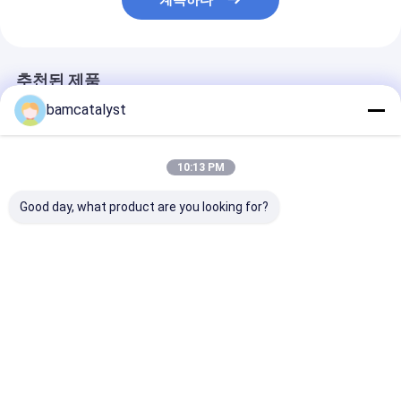
계속하다
추천된 제품
bamcatalyst
10:13 PM
Good day, what product are you looking for?
기억 거품 베개, 실리콘
여자 온도 측정 헬멧을
차를 위한 허리 
베개를 냉각하는 젤 냉
위한 금 허리 사슬 피복
기억 거품 베개 
각 베개를 교질화하십시
벨트
과 뒤 지원 방석
오
최고의 가격
최고의 가격
최고의 
Desktop Site
홈
사이트맵
연락처