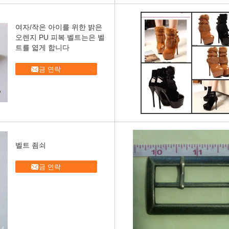
여자/작은 아이를 위한 밝은
오렌지 PU 피복 벨트는은 벨
트를 엷게 합니다
지금 연락
벨트 죔쇠
지금 연락