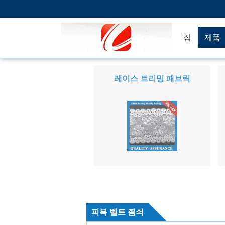
집
제품
레이스 트리밍 패브릭
피복 벨트 죔쇠