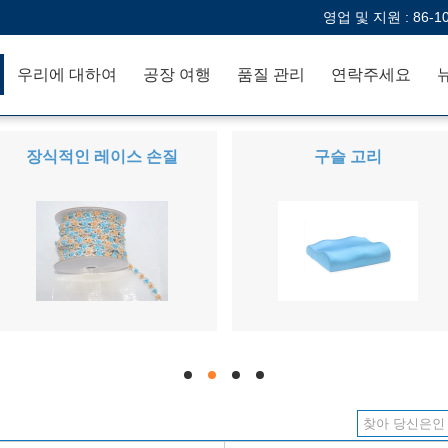
영업 및 지원 :
86-1
우리에 대하여
공장 여행
품질 관리
연락주세요
장식적인 레이스 손질
구슬 고리
hd
hd
hd
hd