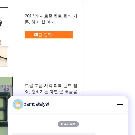
2012의 새로운 벨트 죔쇠 시
동, 하이 힐 여자
지금 연락
도금 포금 사각 피복 벨트 죔
쇠, 청바지는 아연 군 버클을
자루에 넣습니다
bamcatalyst
지금 연락
8:47 AM