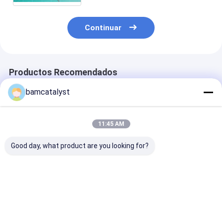
Continuar
Productos Recomendados
bamcatalyst
11:45 AM
Good day, what product are you looking for?
gelifiqúese la
Correas del paño de
Amortiguador
almohada de la
la cadena de la
trasero ortop
espuma de la
cintura del oro para
de enfriamien
memoria, almohadas
el casco de medición
lumbar de la a
de enfriamiento del
de la temperatura de
de la almohada
Mejor precio
Mejor precio
Mejor pre
gel, refrescando la
la mujer
espuma de la
almohada del silicón
memoria del ge
el coche