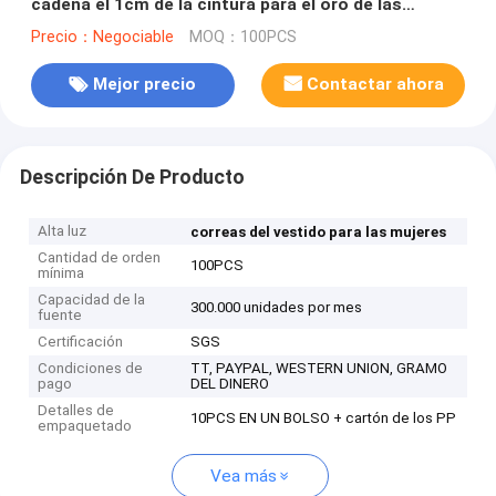
cadena el 1cm de la cintura para el oro de las
mujeres con el material del metal del ABS
Precio：Negociable
MOQ：100PCS
Mejor precio
Contactar ahora
Descripción De Producto
Alta luz
correas del vestido para las mujeres
Cantidad de orden
100PCS
mínima
Capacidad de la
300.000 unidades por mes
fuente
Certificación
SGS
Condiciones de
TT, PAYPAL, WESTERN UNION, GRAMO
pago
DEL DINERO
Detalles de
10PCS EN UN BOLSO + cartón de los PP
empaquetado
Vea más