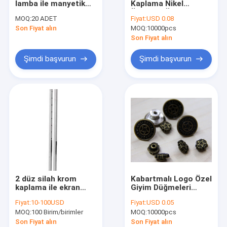
lamba ile manyetik
Kaplama Nikel
Giyim Motif
indüksiyon kırık iğne
Ücretsiz Özel Giyim
MOQ:
20 ADET
Fiyat:
USD 0.08
dedektörü hold
Düğmeleri
Son Fiyat alın
Dantel Döşeme kumaş
MOQ:
10000pcs
Son Fiyat alın
Dekoratif Dantel Trim
Şimdi başvurun
Şimdi başvurun
Boncuk Yaka
Metal Döşeme
elmas taklidi ısı transferi
Dokuma Elastik dokuma
Özel Fermuarlar
2 düz silah krom
Kabartmalı Logo Özel
Yapay Çiçek Korsaj
kaplama ile ekran
Giyim Düğmeleri
kabin giyim
Pirinç Kullanımlık /
Fiyat:
10-100USD
Fiyat:
USD 0.05
Yıkanabilir
El Yapımı Kolye
MOQ:
100 Birim/birimler
MOQ:
10000pcs
Son Fiyat alın
Son Fiyat alın