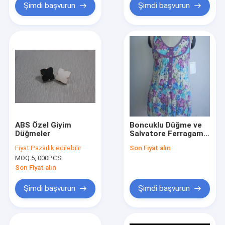
Şimdi başvurun
Şimdi başvurun
ABS Özel Giyim
Boncuklu Düğme ve
Düğmeler
Salvatore Ferragamo
Bayan Giysileri
Fiyat:
Pazarlık edilebilir
Son Fiyat alın
MOQ:
5, 000PCS
Son Fiyat alın
Şimdi başvurun
Şimdi başvurun