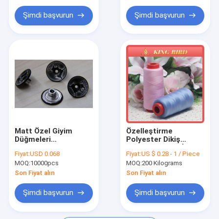
Bez Kemer Toka
Şimdi başvurun
Şimdi başvurun
Pamuk Naylon Dantel Kumaş
Jel Koltuk Minderleri
Matt Özel Giyim
Özelleştirme
Düğmeleri
Polyester Dikiş
Kabartmalı, Gümüş
Makinesi Nakış İpliği
Fiyat:
USD 0.068
Fiyat:
US $ 0.28 - 1 / Piece
Konfeksiyon
Plastik Makaralar
MOQ:
10000pcs
MOQ:
200 Kilograms
Düğmeleri
Son Fiyat alın
Son Fiyat alın
Şimdi başvurun
Şimdi başvurun