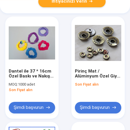
İhtiyacınızı Verin
Dantel ile 37 * 16cm
Pirinç Mat /
Özel Baskı ve Nakış
Alüminyum Özel Giysi
Saç Kurutma Türban
Düğmeleri Kot
MOQ:
1000 adet
Son Fiyat alın
Pantolon için
Son Fiyat alın
Şimdi başvurun
Şimdi başvurun