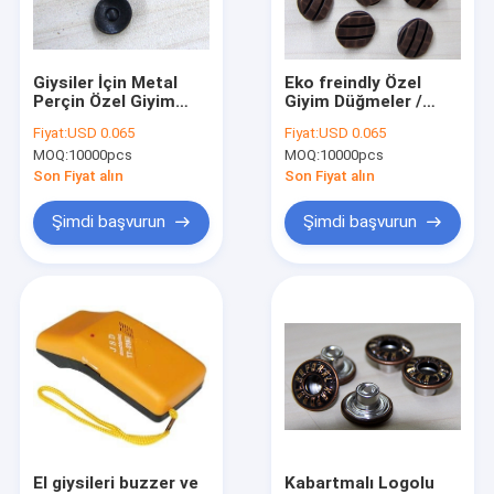
Fabrika turu
Kalite kontrol
Giysiler İçin Metal
Eko freindly Özel
Perçin Özel Giyim
Giyim Düğmeler /
Bizimle iletişime geçin
Düğmeler Düz / Pirinç
Donanım Elmas
Fiyat:
USD 0.065
Fiyat:
USD 0.065
3D
Dekorasyon
MOQ:
10000pcs
MOQ:
10000pcs
Haberler
Son Fiyat alın
Son Fiyat alın
Vakalar
Şimdi başvurun
Şimdi başvurun
Bir teklif isteği
Kadınlar için Kumaş Kemerler
Özel Giyim Düğmeler
işlemeli dantel kumaş
El giysileri buzzer ve
Kabartmalı Logolu