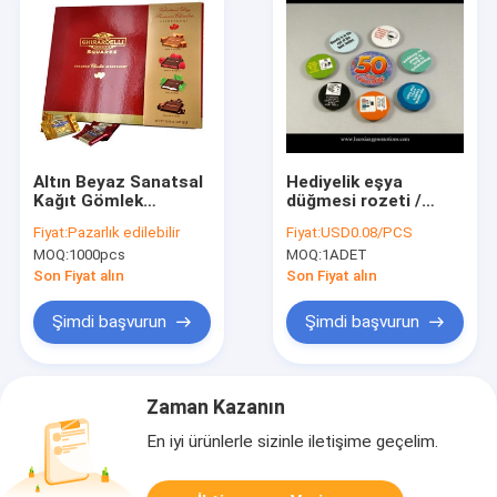
Altın Beyaz Sanatsal
Hediyelik eşya
Kağıt Gömlek
düğmesi rozeti /
Ambalaj Kutuları,
toptan yüksek kalite
Fiyat:
Pazarlık edilebilir
Fiyat:
USD0.08/PCS
Konfeksiyon için Özel
ucuz fiyat özel kalay
MOQ:
1000pcs
MOQ:
1ADET
Baskılı Karton Kutu
düğmesi rozet
Son Fiyat alın
Son Fiyat alın
Şimdi başvurun
Şimdi başvurun
Zaman Kazanın
En iyi ürünlerle sizinle iletişime geçelim.