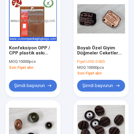
Konfeksiyon OPP /
Boyalı Özel Giyim
CPP plastik askı
Düğmeler Ceketler
çanta giyim için
Için Kabartmalı
MOQ:
10000pcs
Fiyat:
USD 0.065
yapıştırıcı fok
Logosu
Son Fiyat alın
MOQ:
10000pcs
kişiselleştirilmiş
boyutu
Son Fiyat alın
Şimdi başvurun
Şimdi başvurun
Ev
Ürün:% s
Hakkımızda