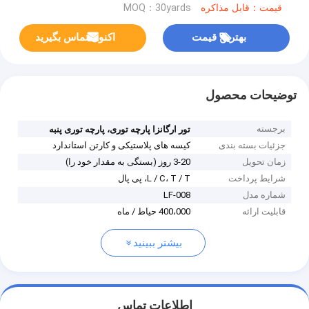
قیمت：قابل مذاکره
MOQ：30yards
بهترین قیمت
اکنون تماس بگیرید
توضیحات محصول
برجسته
تور ارگانزا پارچه توری، پارچه توری پنبه
جزئیات بسته بندی
کیسه های پلاستیکی و کارتن استاندارد
زمان تحویل
3-20 روز (بستگی به مقدار خود را)
شرایط پرداخت
L / C، T / T، پی پال
شماره مدل
LF-008
قابلیت ارائه
400،000 حیاط / ماه
بیشتر ببینید
اطلاعات تماس