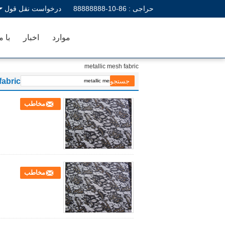
حراجی :
86-10-88888888
درخواست نقل قول
موارد
اخبار
با م
metallic mesh fabric
fabric
مخاطب
مخاطب