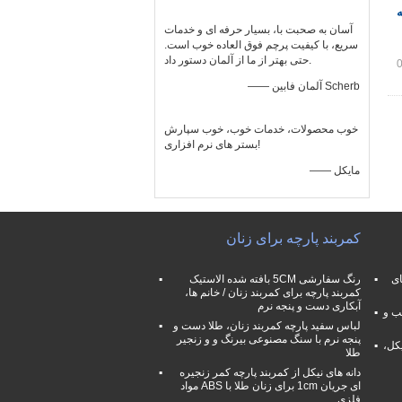
آسان به صحبت با، بسیار حرفه ای و خدمات
سریع، با کیفیت پرچم فوق العاده خوب است.
حتی بهتر از ما از آلمان دستور داد.
—— آلمان فابین Scherb
خوب محصولات، خدمات خوب، خوب سپارش
بستر های نرم افزاری!
—— مایکل
کمربند پارچه برای زنان
ای
رنگ سفارشی 5CM بافته شده الاستیک
کمربند پارچه برای کمربند زنان / خانم ها،
آبکاری دست و پنجه نرم
ب و
لباس سفید پارچه کمربند زنان، طلا دست و
پنجه نرم با سنگ مصنوعی بیرنگ و و زنجیر
کل،
طلا
دانه های نیکل از کمربند پارچه کمر زنجیره
ای جریان 1cm برای زنان طلا با ABS مواد
فلزی