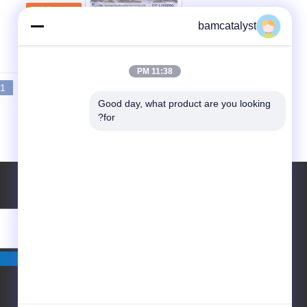
مخاطب
bamcatalyst
11:38 PM
1
<<
|<
Page 1 of 8
Good day, what product are you looking 
for?
درخواست نقل قول
بفرست