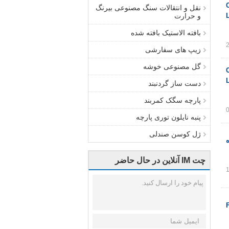
یلون توری نایلون CY-
نقل و انتقالات سنگ مصنوعی بیرنگ
و حرارت
بافته الاستیک بافته شده
زیپ های سفارشی
گل مصنوعی خوشه
چه محلول در آب CY-
دست ساز گردنبند
پارچه سگک کمربند
پنبه نایلون توری پارچه
ژل کوسن صندلی
چت IM آنلاین در حال حاضر