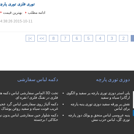
توری فلزی توری پارچه
ادامه مطلب
بهترین قیمت
2015-10-11 04:38:26
>|
>>
8
7
6
5
4
3
2
دوزی توری پارچه
دکمه لباس سفارشی
پلی استر دوزی توری پارچه پر سفید و الگوی
تخت 3D الماس سفارشی لباس دکمه ه
ارگانزا سیاه و سفید
فلزی در تفنگ فلزی / نقره ای
نقش پر ورقه سفید دوزی توری پنبه پارچه
دکمه آلیاژ روی سفارشی لباس گرد عجی
برای لباس
غریب فونت سیاه و سفید روغن پوشاک
پنبه عروسی لباس منجق و پولک دوز پارچه
دکمه شلوار جین سفارشی لباس بدون نی
توری گل، لباس حزب مش
حکاکی / برجسته