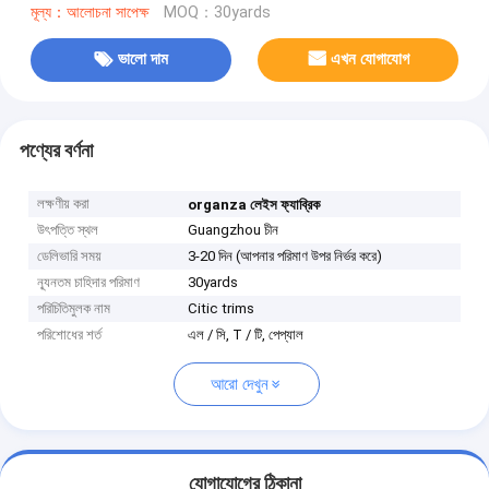
মূল্য：আলোচনা সাপেক্ষ
MOQ：30yards
ভালো দাম
এখন যোগাযোগ
পণ্যের বর্ণনা
লক্ষণীয় করা
organza লেইস ফ্যাব্রিক
উৎপত্তি স্থল
Guangzhou চীন
ডেলিভারি সময়
3-20 দিন (আপনার পরিমাণ উপর নির্ভর করে)
ন্যূনতম চাহিদার পরিমাণ
30yards
পরিচিতিমুলক নাম
Citic trims
পরিশোধের শর্ত
এল / সি, T / টি, পেপ্যাল
আরো দেখুন
যোগাযোগের ঠিকানা