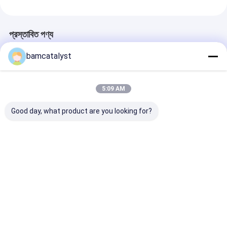
প্রস্তাবিত পণ্য
bamcatalyst
5:09 AM
Good day, what product are you looking for?
Peach Coffee Swiss
Party Dress Swiss
Green Organz
Lace Fabric For
Lace Fabric with
Embroidered L
Ladies Clothing
Stones , Pink Foshi
Fabric , Party
ভালো দাম
ভালো দাম
ভালো দাম
বাড়ি
আমাদের
আমাদের সাথে যোগাযোগ
Desktop
Site
সম্পর্কে
করুন
সাইট ম্যাপ
গোপনীয়তা নীতি