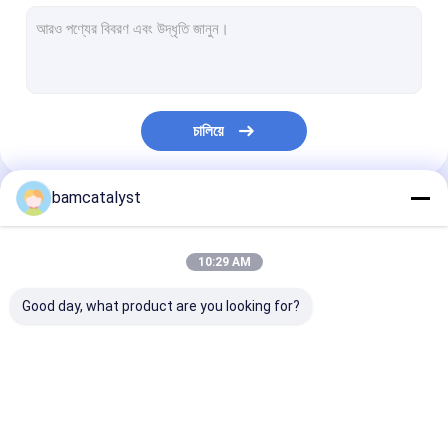
পোশাক মোটিফ
জরি ছাঁটা ফ্যাব্রিক
আলংকারিক জরি ছাঁটা
চালিয়ে
গুটিকা কলার
মেটাল ছাঁটা
bamcatalyst
আমাদের বিভাগসমূহ
কাঁচ তাপ স্থানান্তর
10:29 AM
বোনা ইলাস্টিক Webbing
Good day, what product are you looking for?
কাস্টম জিপার্স
কৃত্রিম ফুল কাঁচুলি
মহিলাদের জন্য কাপড় বেল্ট
কাস্টম পোশাক বাটন
দোরোখা জরি তারেক
হস্তনির্মিত নেকলেস