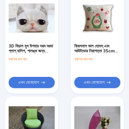
3D বিড়াল মুখ উপহার নরম দরমা
ক্রিসমাস ভাল হোমস্ এবং
প্লাশ্ বালিশ, পালঙ্ক জন্য
আউটডোর নিরাপত্তা 35cm
আলংকারিক বালিশ
সঙ্গে বাগান বহিঃপ্রাঙ্গণ নিরাপত্তা
সর্বশেষ দাম পান
সর্বশেষ দাম পান
এখন যোগাযোগ
এখন যোগাযোগ
বাড়ি
পণ্য
আমাদের সম্পর্কে