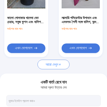
কারখানা ভ্রমণ
মান নিয়ন্ত্রণ
কালো গোলাকার খালেদা বেত
লাক্সারি পলিয়েস্টার উপাধান এবং
চেয়ার, সবুজ কুশন এবং বালিশ
এমবসড শৈলী সঙ্গে বালিশ, অন্দর
যোগাযোগ করুন
দিয়ে
বহিরঙ্গন নিরাপত্তা
সর্বশেষ দাম পান
সর্বশেষ দাম পান
খবর
কেস
এখন যোগাযোগ
এখন যোগাযোগ
উদ্ধৃতির জন্য আবেদন
আরো দেখুন
মহিলাদের জন্য কাপড় বেল্ট
একটি বার্তা রেখে যান
আমরা দ্রুত উত্তর দেব
কাস্টম পোশাক বাটন
দোরোখা জরি তারেক