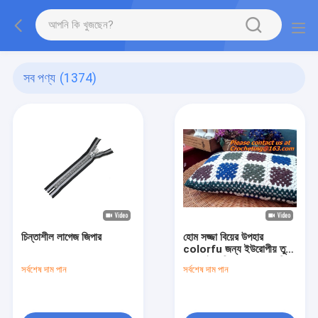
সব পণ্য
(1374)
চিন্তাশীল লাগেজ জিপার
হোম সজ্জা বিয়ের উপহার
colorfu জন্য ইউরোপীয় তুলা
ক্রোশেই জরি কুশন কভার বালিশ
সর্বশেষ দাম পান
সর্বশেষ দাম পান
ক্ষেত্রে