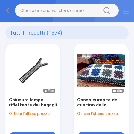
Tutti I Prodotti
(1374)
Chiusura lampo
Cassa europea del
riflettente dei bagagli
cuscino della
copertura del
Ottieni l'ultimo prezzo
Ottieni l'ultimo prezzo
cuscino del pizzo
all'uncinetto del
cotone per il colorfu
domestico del regalo