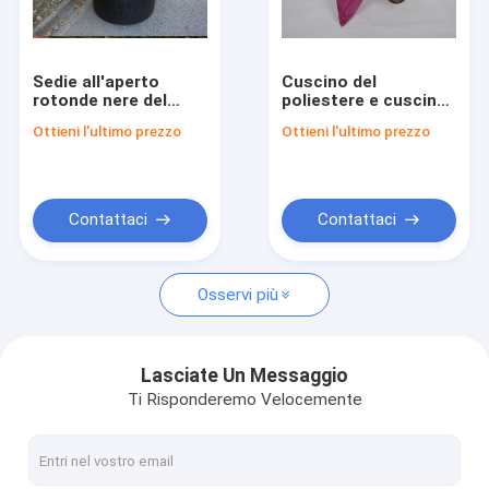
Giro della fabbrica
Controllo di qualità
Sedie all'aperto
Cuscino del
rotonde nere del
poliestere e cuscino
Contattici
rattan, con il cuscino
di lusso con stile
Ottieni l'ultimo prezzo
Ottieni l'ultimo prezzo
ed il cuscino verdi
impresso, cuscini
all'aperto dell'interno
Notizie
Casi
Contattaci
Contattaci
Richieda una citazione
Osservi più
Cinghie del panno per le donne
Lasciate Un Messaggio
Ti Risponderemo Velocemente
Bottoni su ordinazione dell'abbigliamento
tessuto ricamato del pizzo