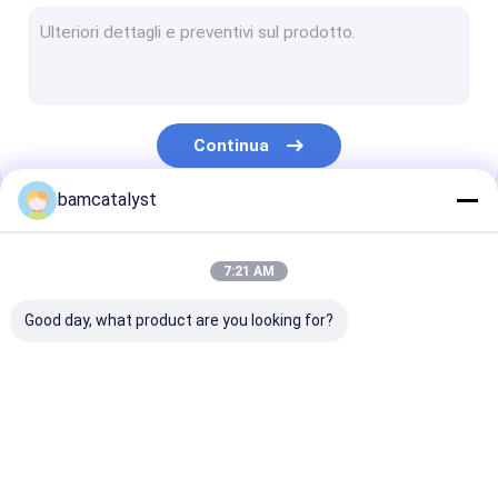
Motivo dell'abbigliamento
Pizzo Rifila tessuto
disposizione decorativa del pizzo
Continua
Collare della perla
bamcatalyst
Disposizione del metallo
Le Nostre Categorie
trasferimenti di calore del cristallo di rocca
7:21 AM
Tessitura elastica tessuta
Good day, what product are you looking for?
Chiusure lampo su ordinazione
Corpetto del fiore artificiale
Cinghie del panno
Bottoni su
tessuto ricama
Collana fatta a mano
per le donne
ordinazione
pizzo
dell'abbigliamento