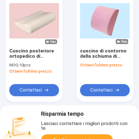
Cuscino posteriore
cuscino di contorno
ortopedico di
della schiuma di
raffreddamento
memoria
MOQ:
10pcs
Ottieni l'ultimo prezzo
lombare di sostegno
Ottieni l'ultimo prezzo
del cuscino della
schiuma di memoria
del gel per
l'automobile
Contattaci
Contattaci
Risparmia tempo
Lasciaci contattare i migliori prodotti con
te.