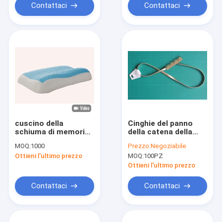
di nozze della
Contattaci
Contattaci
decorazione
cuscino della
Cinghie del panno
schiuma di memoria
della catena della
del gel, cuscini di
vita dell'oro per il
MOQ:
1000
Prezzo:
Negoziabile
raffreddamento del
casco di misurazione
Ottieni l'ultimo prezzo
MOQ:
100PZ
gel, cuscino di
di temperatura della
raffreddamento del
donna
Ottieni l'ultimo prezzo
silicone
Contattaci
Contattaci