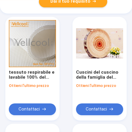
Dai il tuo requisito
tessuto respirabile e
Cuscini del cuscino
lavabile 100% del
della famiglia del
poliestere per il
puntello di
Ottieni l'ultimo prezzo
Ottieni l'ultimo prezzo
cuscino, cuscinetto,
fotografia, cuscini di
cuscino
sedile profondi
all'aperto
Contattaci
Contattaci