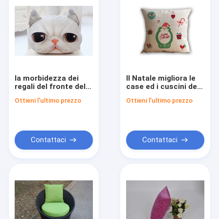
la morbidezza dei
Il Natale migliora le
regali del fronte del
case ed i cuscini del
gatto 3D ha farcito il
patio del giardino
Ottieni l'ultimo prezzo
Ottieni l'ultimo prezzo
cuscino della
con i cuscini
peluche, cuscini
all'aperto 35CM
decorativi per lo
strato
Contattaci
Contattaci
Casa
Prodotti
Circa noi