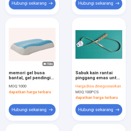
Hubungi sekarang
Hubungi sekarang
memori gel busa
Sabuk kain rantai
bantal, gel pendingin
pinggang emas untuk
bantal, pendingin
wanita Helm
MOQ:
1000
Harga:
Bisa dinegosiasikan
bantal silikon
Pengukur Suhu
dapatkan harga terbaru
MOQ:
100PCS
dapatkan harga terbaru
Hubungi sekarang
Hubungi sekarang