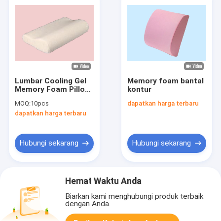
Lumbar Cooling Gel
Memory foam bantal
Memory Foam Pillow
kontur
ortopedi Kembali
MOQ:
10pcs
dapatkan harga terbaru
Dukungan Cushion
dapatkan harga terbaru
untuk Mobil
Hubungi sekarang
Hubungi sekarang
Hemat Waktu Anda
Biarkan kami menghubungi produk terbaik
dengan Anda.