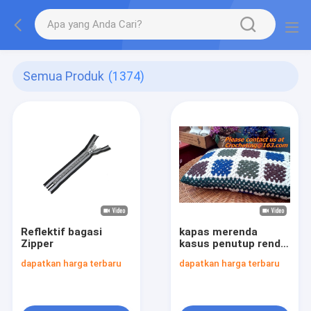
Semua Produk
(1374)
Reflektif bagasi
kapas merenda
Zipper
kasus penutup renda
bantal bantal Eropa
dapatkan harga terbaru
dapatkan harga terbaru
untuk dekorasi
rumah hadiah
pernikahan colorfu