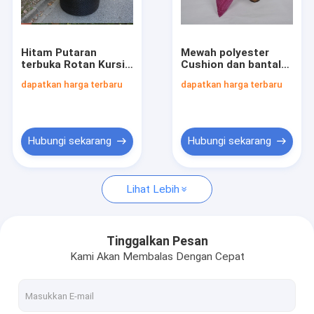
Tur Pabrik
Kontrol kualitas
Hitam Putaran
Mewah polyester
terbuka Rotan Kursi,
Cushion dan bantal
Hubungi kami
Dengan Cushion
dengan gaya timbul,
dapatkan harga terbaru
dapatkan harga terbaru
Hijau Dan Bantal
bantal outdoor
indoor
Berita
Kasus
Hubungi sekarang
Hubungi sekarang
Permintaan Penawaran
Lihat Lebih
Kain Ikat pinggang Untuk Wanita
Tinggalkan Pesan
Kami Akan Membalas Dengan Cepat
Tombol kustom Busana
kain renda bordir