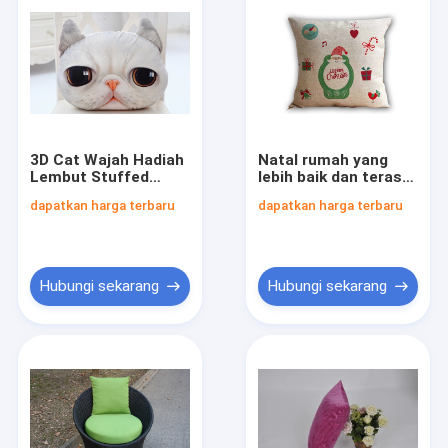
3D Cat Wajah Hadiah
Natal rumah yang
Lembut Stuffed
lebih baik dan teras
Plush Bantal, bantal
taman bantal dengan
dapatkan harga terbaru
dapatkan harga terbaru
dekoratif untuk sofa
terbuka Bantal 35cm
Hubungi sekarang
Hubungi sekarang
Rumah
Produk
Tentang kami