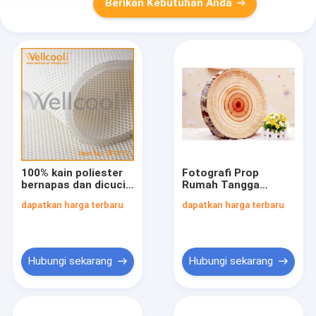
Berikan Kebutuhan Anda
100% kain poliester
Fotografi Prop
bernapas dan dicuci
Rumah Tangga
untuk bantal, pad,
bantal bantal, bantal
dapatkan harga terbaru
dapatkan harga terbaru
bantal
kursi luar ruangan
dalam
Hubungi sekarang
Hubungi sekarang