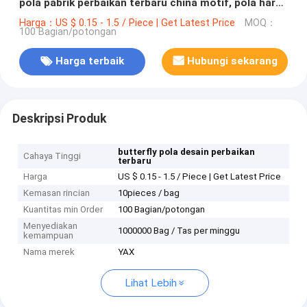
pola pabrik perbaikan terbaru china motif, pola harga
terbaik perbaikan terbaru motif
Harga：US $ 0.15 - 1.5 / Piece | Get Latest Price
MOQ：
100 Bagian/potongan
Harga terbaik
Hubungi sekarang
Deskripsi Produk
butterfly pola desain perbaikan
Cahaya Tinggi
terbaru
Harga
US $ 0.15 - 1.5 / Piece | Get Latest Price
Kemasan rincian
10pieces / bag
Kuantitas min Order
100 Bagian/potongan
Menyediakan
1000000 Bag / Tas per minggu
kemampuan
Nama merek
YAX
Lihat Lebih