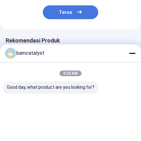
Terus
Rekomendasi Produk
bamcatalyst
6:32 AM
Good day, what product are you looking for?
Beautiful Purple
Popular 30cm X
Black Crochet
Design Poly Cotton
35cm Yellow
Collar With Be
Motif With Fashional
Clothing Motif For
Design , Eco Fr
Style
Clothes , White
Flowers
Harga terbaik
Harga terbaik
Harga terb