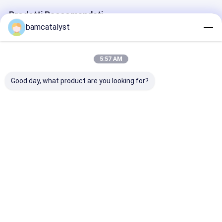
Prodotti Raccomandati
bamcatalyst
5:57 AM
Good day, what product are you looking for?
Indumento
L'abbigliamento su
Metal pianame
OPP/borsa di
ordinazione dipinto
ordinazione/o
plastica gancio di
abbottona il logo
3D dei bottoni
CPP con l'adesivo
impresso per la
dell'abbigliam
della guarnizione per
dimensione
del ribattino pe
Miglior prezzo
Miglior prezzo
Miglior pr
abbigliamento
personized
indumenti
rivestimenti
Casa
Circa noi
Contattaci
Desktop Site
Mappa del sito
Informativa sulla privacy
La Cina la breve manica abbottona gli uomini fornitore.
Copyright ©
2026 China Clothing Accessories Online Market. All Rights
Reserved. Developed by
ECER