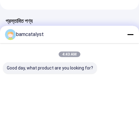
প্রস্তাবিত পণ্য
bamcatalyst
4:43 AM
Good day, what product are you looking for?
কার জন্য পোর্টেবল অর্থোপেডিক
সাঁতার কাপড় কভার সঙ্গে গোলাপী
মেষ কভার সঙ্গে আরাম ব
জেল আসন উপাধান, সাঁতার
ইকো বন্ধুত্বপূর্ণ মেমরি ফেনা
Hydraluxe জেল ম
কাপড় কভার
ম্যাসেজ বালিশ
ফেনা বিছানা বালিশ
ভালো দাম
ভালো দাম
ভালো দাম
বাড়ি
আমাদের
আমাদের সাথে যোগাযোগ
Desktop
Site
সম্পর্কে
করুন
সাইট ম্যাপ
গোপনীয়তা নীতি