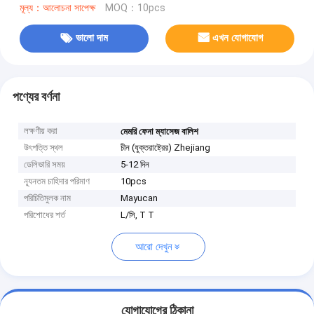
মূল্য：আলোচনা সাপেক্ষ
MOQ：10pcs
ভালো দাম
এখন যোগাযোগ
পণ্যের বর্ণনা
লক্ষণীয় করা
মেমরি ফেনা ম্যাসেজ বালিশ
উৎপত্তি স্থল
চীন (যুক্তরাষ্ট্রের) Zhejiang
ডেলিভারি সময়
5-12 দিন
ন্যূনতম চাহিদার পরিমাণ
10pcs
পরিচিতিমুলক নাম
Mayucan
পরিশোধের শর্ত
L/সি, T T
আরো দেখুন
যোগাযোগের ঠিকানা