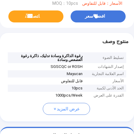
الأسعار：قابل للتفاوض
MOQ：10pcs
افضل سعر
ﺎﺘﺼﻟ ﺍﻶﻧ
منتوج وصف
رغوة الذاكرة وسادة تدليك، ذاكرة رغوة
تسليط الضوء
العصعص وسادة
إصدار الشهادات
SGSCQC or ROSH
اسم العلامة التجارية
Mayucan
الأسعار
قابل للتفاوض
الحد الأدنى لكمية
10pcs
القدرة على العرض
1000pcs/Week
عرض المزيد