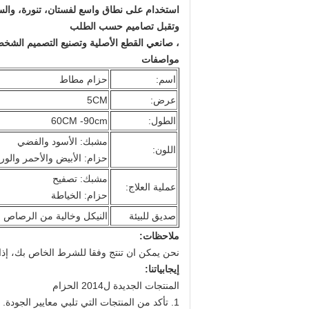
استخدام على نطاق واسع لفستان، تنورة، وال
وتقبل تصاميم حسب الطلب
، صانعي القطع الأصلية وتصنيع التصميم الش
مواصفات
اسم:
حزام مطاط
عرض:
5CM
الطول:
60CM -90cm
مشبك: الأسود والفضي
اللون:
حزام: الأبيض والأحمر والورد
مشبك: تصفيح
عملية العلاج:
حزام: الخياطة
صديق للبيئة
النيكل وخالية من الرصاص
ملاحظات:
نحن يمكن ان تنتج وفقا للشرط الخاص بك، إذا كان
إيجابياتنا:
المنتجات الجديدة ل2014 الحزام
1. تأكد من المنتجات التي تلبي معايير الجودة.