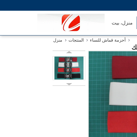
منزل، بيت
أحزمة قماش للنساء
المنتجات
منزل