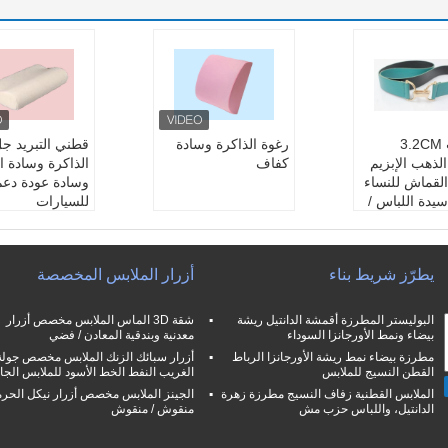
ارتفعت 3.2CM
رغوة الذاكرة وسادة
قطني التبريد ج
لذهب الإبزيم
كفاف
الذاكرة وسادة ا
لقماش للنساء
وسادة عودة دعم
سيدة اللباس /
للسيارات
ل
يطرّز شريط بناء
أزرار الملابس المخصصة
البوليستر المطرزة أقمشة الدانتيل ريشة
شقة 3D الماس الملابس مخصص أزرار
بيضاء ونمط الأورجانزا السوداء
معدنية وبندقية المعادن / فضي
مطرزة بيضاء نمط ريشة الأورجانزا الرباط
أزرار سبائك الزنك الملابس مخصص جولة
القطن النسيج للملابس
الغريب النفط الخط الأسود للملابس الجا
الملابس القطنية زفاف النسيج مطرزة زهرة
الجينز الملابس مخصص أزرار نيكل الحرة
الدانتيل، واللباس حزب مش
منقوش / منقوش