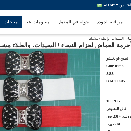
قتباس
Arabic
مراقبة الجودة
جولة في المعمل
معلومات عنا
منتجات
الصين قوانغتشو
Citic trims
SGS
BT-CT1085
100PCS
قابل للتفاوض
7-14 يوما