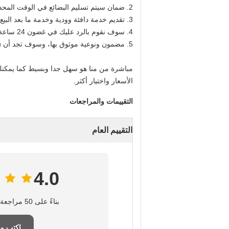
2. ضمان سيتم تسليم البضائع في الوقت المحدد.
3. تقديم خدمة دافئة وودية وخدمة ما بعد البيع.
4. سوف نقوم بالرد عليك في غضون 24 ساعة.
5. مضمون ونوعية موثوق بها، وسوف تجد أن service.You المستوردة
مباشرة من منا هو سهل جدا وبسيط كما يمكنك شراء من r.Best
الأسعار واختيار أكثر.
التقييمات والمراجعات
التقييم العام
4.0
بناءً على 50 مراجعة لهذا المورد
اكتب م