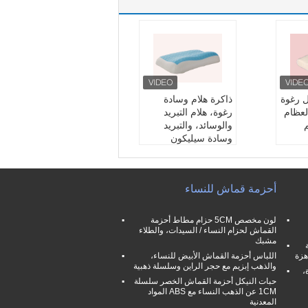
ل رغوة
ذاكرة هلام وسادة
لعظام
رغوة، هلام التبريد
والوسائد، والتبريد
وسادة سيليكون
أحزمة قماش للنساء
لون مخصص 5CM حزام مطاط أحزمة
القماش لحزام النساء / السيدات، والطلاء
مشبك
هزة
اللباس أحزمة القماش الأبيض للنساء،
والذهب إبزيم مع حجر الراين وسلسلة ذهبية
،
حبات النيكل أحزمة القماش الخصر سلسلة
1CM ​​عن الذهب النساء مع ABS المواد
المعدنية