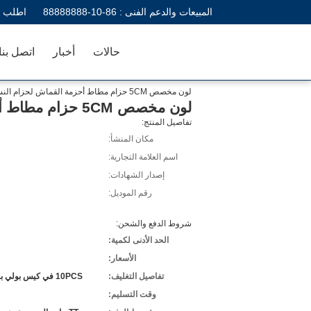
المبيعات والدعم الفنى :
86-10-88888888
اطلب ا
حالات
أخبار
اتصل بنا
لون مخصص 5CM حزام مطاط أحزمة القماش لحزام النساء / السيدات، والطلاء مشبك
لون مخصص 5CM حزام مطاط أحزمة القماش لحزام النساء / السيدات، والطلاء مشبك
تفاصيل المنتج:
مكان المنشأ:
اسم العلامة التجارية:
إصدار الشهادات:
رقم الموديل:
شروط الدفع والشحن:
الحد الأدنى لكمية:
الأسعار:
تفاصيل التغليف:
10PCS في كيس بولي بروبلين + الكرتون
وقت التسليم: