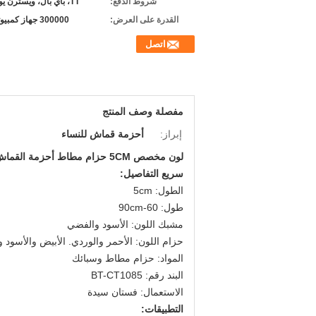
شروط الدفع:
TT، باي بال، ويسترن يونيون، غرام المال
القدرة على العرض:
300000 جهاز كمبيوتر شخصى شهريا
اتصل
مفصلة وصف المنتج
إبراز:
أحزمة قماش للنساء
لون مخصص 5CM حزام مطاط أحزمة القماش لحزام النساء / السيدات، والطلاء مشبك
سريع التفاصيل:
الطول: 5cm
طول: 60-90cm
مشبك اللون: الأسود والفضي
حزام اللون: الأحمر والوردي.
الأبيض والأسود وأ
المواد: حزام مطاط وسبائك
البند رقم: BT-CT1085
الاستعمال: فستان سيدة
التطبيقات: