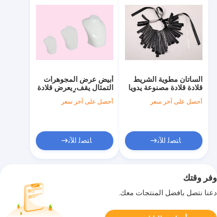
الساتان مطوية الشريط
أبيض عرض المجوهرات
قلادة قلادة مصنوعة يدويا
التمثال يقف، يعرض قلادة
قلادة، يدويا القلائد (NL-
مصنوعة يدوياً
أحصل على آخر سعر
أحصل على آخر سعر
487)
ﺎﺘﺼﻟ ﺍﻶﻧ
ﺎﺘﺼﻟ ﺍﻶﻧ
وفر وقتك
دعنا نتصل بأفضل المنتجات معك.