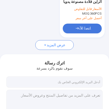
الراين قلادة مصنوعة يدويا
الملابس الحافز
مع سلسلة الذهب وجراد
الأسعار:
قابل للتفاوض
البحر مقاطع
360PCS
MOQ:
الرباط تريم النسيج
أحصل على آخر سعر
الديكور الرباط تريم
ﺎﺘﺼﻟ ﺍﻶﻧ
حبة الياقة
عرض المزيد
المعادن تريم
نقل الحرارة حجر الراين
اترك رسالة
منسوجة مطاطا شريط التنجيد
سوف نقوم بالرد بسرعة
سحابات العرف
الاصطناعي زهرة الصدار
قلادة مصنوعة يدويا