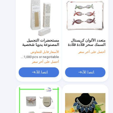
متعدد الألوان كريستال
مستحضرات التجميل
السمك سحر قلادة قلادة
المصنوعة يدويا شخصية
مصنوعة يدويا صنع
بطاقة مربع طباعة
أحصل على آخر سعر
الأسعار:
قابل للتفاوض
المجوهرات
أوفست للاسواق
MOQ:
1,000 pcs or negotiable
أحصل على آخر سعر
ﺎﺘﺼﻟ ﺍﻶﻧ
ﺎﺘﺼﻟ ﺍﻶﻧ
منزل، بيت
منتجات
معلومات عنا