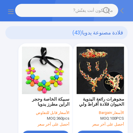
قلادة مصنوعة يدويا
(43)
مجوهرات رائعة اليدوية
سبيكة الخاصة وحجر
الحيوان قلادة أقراط ولي
الراين مطرز يدويا
العهد للنساء والفتيات
المجوهرات وتقليد الشكل
الأسعار:
Bargain
الأسعار:
قابل للتفاوض
المتعدد
MOQ:
360pcs
MOQ:
100PCS
أحصل على آخر سعر
أحصل على آخر سعر