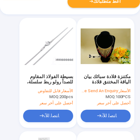
أعط متطلباتك
مكتنزة قلادة سبائك بيان
بسيطة الفولاذ المقاوم
الياقة المختنق قلادة
للصدأ رولو ربط سلسلة،
للحزب
SS فضة رجالي سلاسل
الأسعار:
Please Send An Enquiry
الأسعار:
قابل للتفاوض
قلادة المجوهرات
MOQ:
200pcs
MOQ:
100PCS
أحصل على آخر سعر
أحصل على آخر سعر
ﺎﺘﺼﻟ ﺍﻶﻧ
ﺎﺘﺼﻟ ﺍﻶﻧ