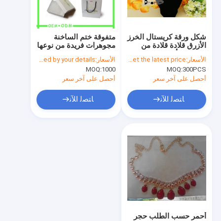
جولة في المعمل
مراقبة الجودة
شكل ورقة كريستال الخرز
متفوقة ختم الساخنة
الأزرق قلادة قلادة من
مجوهرات فريدة من نوعها
اتصل بنا
الخرز مع أحجار الراين
علب الهدايا لالقلائد
الأسعار:
Please send an enquiry to get the latest price
الأسعار:
decided by your details
MOQ:
1000
MOQ:
300PCS
أخبار
أحصل على آخر سعر
أحصل على آخر سعر
حالات
ﺎﺘﺼﻟ ﺍﻶﻧ
ﺎﺘﺼﻟ ﺍﻶﻧ
اطلب اقتباس
أحزمة قماش للنساء
أزرار الملابس المخصصة
يطرّز شريط بناء
أحمر حسب الطلب حجر