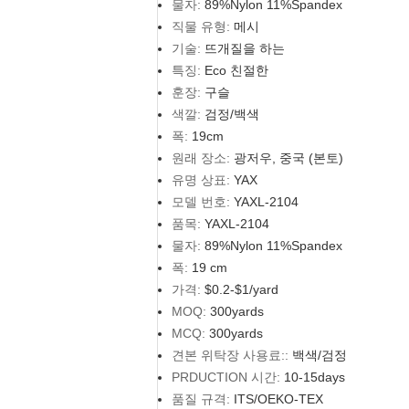
물자:
89%Nylon 11%Spandex
직물 유형:
메시
기술:
뜨개질을 하는
특징:
Eco 친절한
훈장:
구슬
색깔:
검정/백색
폭:
19cm
원래 장소:
광저우, 중국 (본토)
유명 상표:
YAX
모델 번호:
YAXL-2104
품목:
YAXL-2104
물자:
89%Nylon 11%Spandex
폭:
19 cm
가격:
$0.2-$1/yard
MOQ:
300yards
MCQ:
300yards
견본 위탁장 사용료::
백색/검정
PRDUCTION 시간:
10-15days
품질 규격:
ITS/OEKO-TEX