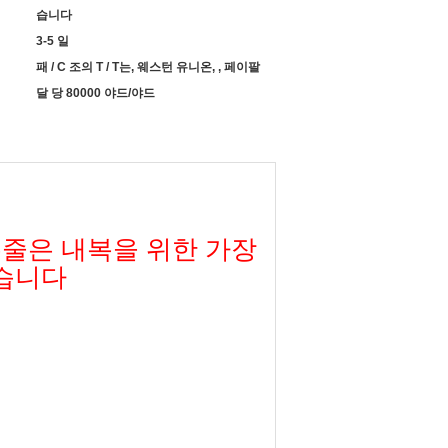
습니다
3-5 일
패 / C 조의 T / T는, 웨스턴 유니온, , 페이팔
달 당 80000 야드/야드
무줄은 내복을 위한 가장
습니다