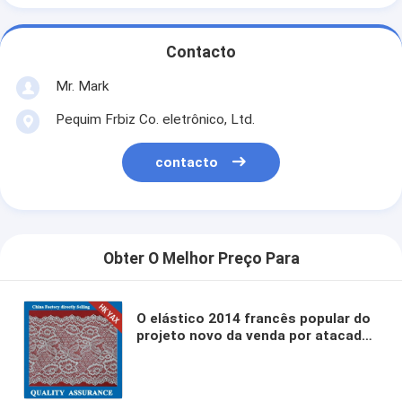
Contacto
Mr. Mark
Pequim Frbiz Co. eletrônico, Ltd.
contacto
Obter O Melhor Preço Para
O elástico 2014 francês popular do
projeto novo da venda por atacado
da fábrica da porcelana scalloped o
aparamento do laço da borda para
o roupa interior