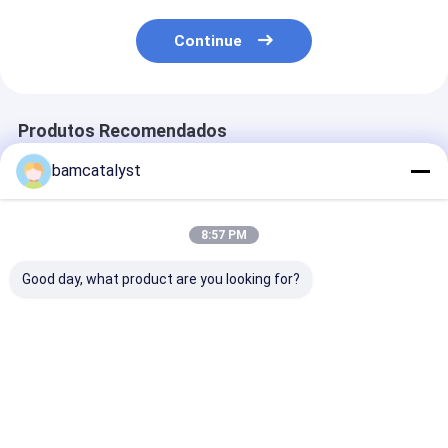
Continue
Produtos Recomendados
bamcatalyst
8:57 PM
Good day, what product are you looking for?
Dentes feito-à-
O laço do nylon do
ABS/dentes pol
medida do zíper
branco 100% para a
zíper
peúga e o pano atam
a guarnição da fita
para a toalha de
Melhor preço
Melhor preço
Melhor pr
mesa