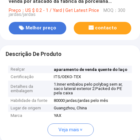
venda por atacado da fábrica da porcelana
scalloped o aparamento do laço da borda para o
Preço：US $ 0.2 - 1 / Yard | Get Latest Price
MOQ：300
jardas/jardas
roupa interior
Melhor preço
contacto
Descrição De Produto
Realçar
aparamento de venda quente do laço
Certificação
ITS/OEKO-TEX
1.Inner embalou pelo polybag sem ar,
Detalhes da
saco lateral exterior 2.Packed do PE
embalagem
pela caixa
Habilidade da fonte
80000 jardas/jardas pelo mês
Lugar de origem
Guangzhou, China
Marca
YAX
Veja mais