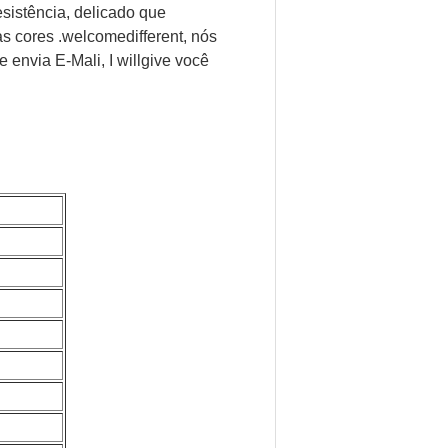
esistência, delicado que
as cores .welcomedifferent, nós
 envia E-Mali, I willgive você