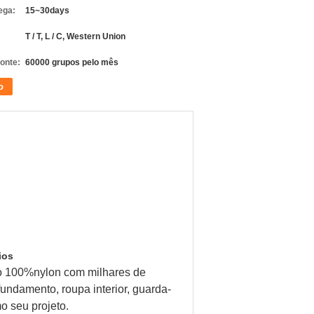
ega:
15~30days
T / T, L / C, Western Union
fonte:
60000 grupos pelo mês
o
ios
aço 100%nylon com milhares de
undamento, roupa interior, guarda-
o seu projeto.