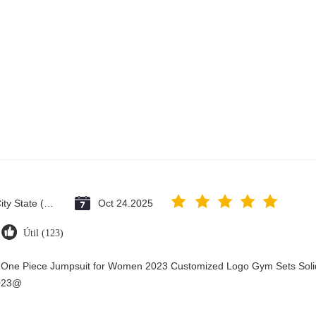
Vatican City State (Holy See)
Oct 24.2025
Útil (123)
y One Piece Jumpsuit for Women 2023 Customized Logo Gym Sets Soli
2023@