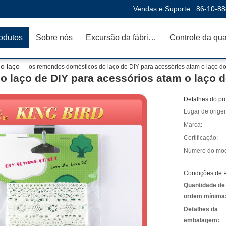
Vendas e Suporte :
86-10-8
odutos
Sobre nós
Excursão da fábrica
o laço
os remendos domésticos do laço de DIY para acessórios atam o laço do
 laço de DIY para acessórios atam o laço d
Detalhes do pr
Lugar de orige
Marca:
Certificação:
Número do mod
Condições de 
Quantidade de
ordem mínima
Detalhes da
embalagem: