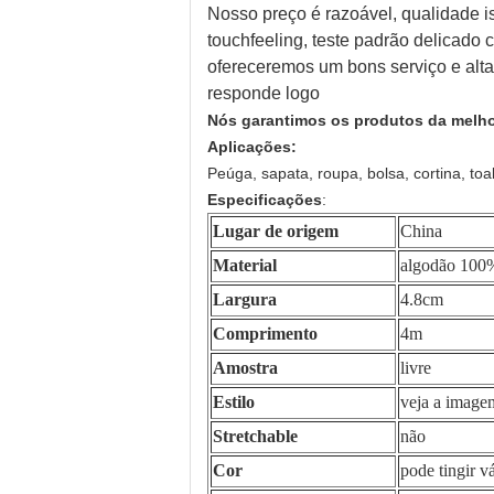
Nosso preço é razoável, qualidade is
touchfeeling, teste padrão delicado 
ofereceremos um bons serviço e alta 
responde logo
Nós garantimos os produtos da melho
Aplicações:
Peúga, sapata, roupa, bolsa, cortina, toa
Especificações
:
Lugar de origem
China
Material
algodão 100
Largura
4.8cm
Comprimento
4m
Amostra
livre
Estilo
veja a image
Stretchable
não
Cor
pode tingir v