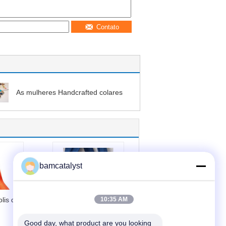
Contato
As mulheres Handcrafted colares
bamcatalyst
lis do
Dentes de nylon
10:35 AM
azuis do zíper
Good day, what product are you looking 