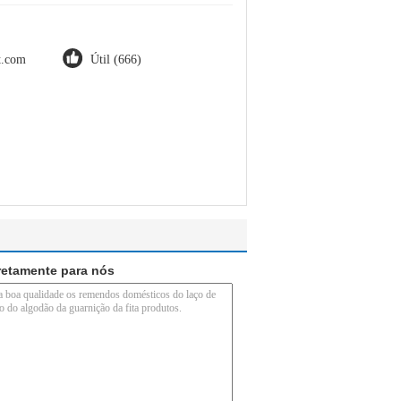
ot.com
Útil (666)
retamente para nós