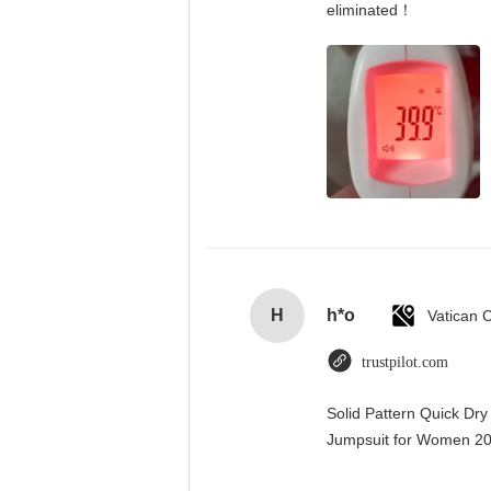
eliminated！
H
h*o
trustpilot.com
Solid Pattern Quick Dr
Jumpsuit for Women 