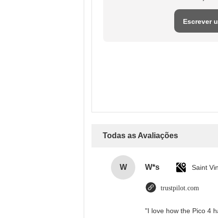
Escrever 
avaliaçã
Todas as Avaliações
W
W*s
trustpilot.com
"I love how the Pico 4 h