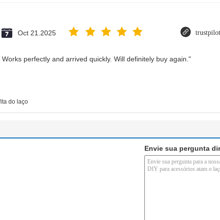
Oct 21.2025
trustpil
Works perfectly and arrived quickly. Will definitely buy again."
fita do laço
Envie sua pergunta di