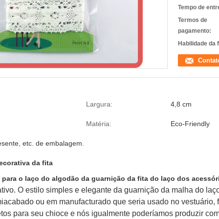
Tempo de entr
Termos de
pagamento:
Habilidade da 
Contat
Largura:
4,8 cm
Matéria:
Eco-Friendly
resente, etc. de embalagem.
corativa da fita
ara o laço do algodão da guarnição da fita do laço dos acessór
ativo. O estilo simples e elegante da guarnição da malha do l
miacabado ou em manufacturado que seria usado no vestuário, f
tos para seu chioce e nós igualmente poderíamos produzir com