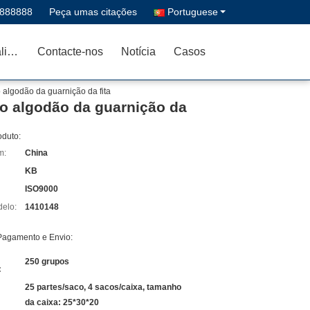
8888888
Peça umas citações
Portuguese
Controle da qualidade
Contacte-nos
Notícia
Casos
 algodão da guarnição da fita
o algodão da guarnição da
oduto:
m:
China
KB
ISO9000
elo:
1410148
Pagamento e Envio:
250 grupos
:
25 partes/saco, 4 sacos/caixa, tamanho
da caixa: 25*30*20