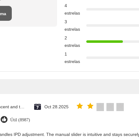
4
estrelas
uma
3
o
estrelas
2
estrelas
1
estrelas
Saint Vincent and the Grenadines
Oct 28.2025
Útil (8987)
andles IPD adjustment. The manual slider is intuitive and stays securely 