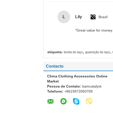
L
Lily
Brazil
"Great value for money. 
,
,
etiqueta:
borda do laço
guarnição do laço
Contacto
China Clothing Accessories Online
Market
Pessoa de Contato:
bamcatalyst
Telefone:
+8619972050709