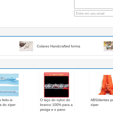
Colares Handcrafted forma
 feito-à-
O laço do nylon do
ABS/dentes po
a do zíper
branco 100% para a
zíper
peúga e o pano