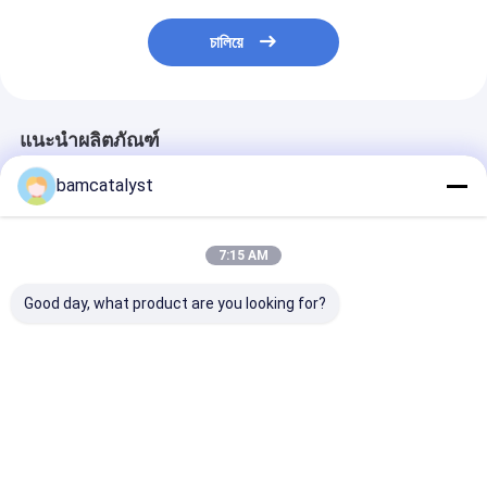
চালিয়ে
แนะนำผลิตภัณฑ์
bamcatalyst
7:15 AM
Good day, what product are you looking for?
Custom made Zipper
White 100% nylon
ABS / Poly Zip
Teeth
lace for sock and
Teeth
cloth lace ribbon
trim for tablecloth
ราคาดีที่สุด
ราคาดีที่สุด
ราคาดีที่ส