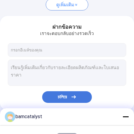
ดูเพิ่มเติม
ฝากข้อความ
เราจะตอบกลับอย่างรวดเร็ว
চালিয়ে
bamcatalyst
หมวดหมู่ของเรา