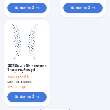
ผ้าหัวเข็มขัด
ติดต่อตอนนี้
ติดต่อตอนนี้
ผ้าฝ้ายผ้าไนล่อนลูกไม้
File not found.
ที่มีสีสันเงา Rhinestone
โอนความร้อนรูป
พระจันทร์ Customed
ราคา:
ต่อรองได้
MOQ:
100 Pieces
รับราคาล่าสุด
ติดต่อตอนนี้