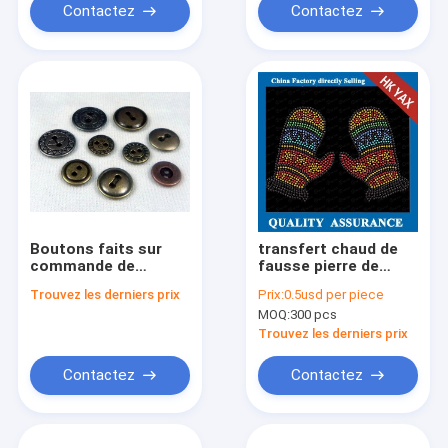
Contactez
Contactez
Boutons faits sur
transfert chaud de
commande de
fausse pierre de
rupture en métal
difficulté de prix
Trouvez les derniers prix
Prix:
0.5usd per piece
usine, fausse pierre
MOQ:
300 pcs
de transfert de vente
en gros de
Trouvez les derniers prix
porcelaine, transfert
de chaleur de fausse
Contactez
Contactez
pierre pour le
garmnet