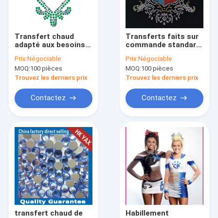
Visite d'usine
Contrôle de qualité
Transfert chaud
Transferts faits sur
adapté aux besoins
commande standard
Contactez-nous
du client de fausse
nationaux de fausse
Prix:
Négociable
Prix:
Négociable
pierre de difficulté
pierre de difficulté
MOQ:
100 pièces
MOQ:
100 pièces
chaude à la mode
Nouvelles
pour la décoration
Trouvez les derniers prix
Trouvez les derniers prix
Cas
Contactez
Contactez
Demandez une citation
Ceintures de tissu pour des femmes
Boutons faits sur commande d'habillement
tissu brodé de dentelle
transfert chaud de
Habillement