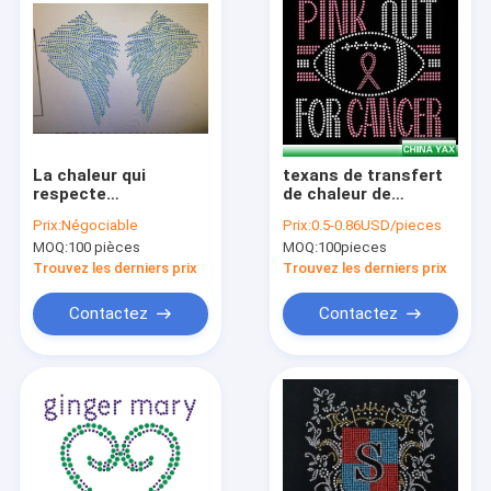
La chaleur qui
texans de transfert
respecte
de chaleur de
l'environnement de
fausses pierres du
Prix:
Négociable
Prix:
0.5-0.86USD/pieces
fausse pierre de
motif jx825 ; fausse
MOQ:
100 pièces
MOQ:
100pieces
papillon avec la
pierre de texans de
coutume colorée de
vente en gros de
Trouvez les derniers prix
Trouvez les derniers prix
difficulté chaude
transfert de chaleur ;
transfert de chaleur
Contactez
Contactez
de fausse pierre de
texans
Maison
Produits
Au sujet de nous