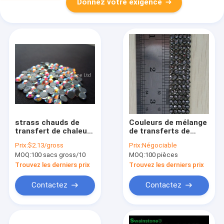
Donnez votre exigence
strass chauds de
Couleurs de mélange
transfert de chaleur
de transferts de
de fausse pierre de
chaleur de fausse
Prix:
$2.13/gross
Prix:
Négociable
difficulté ab de pierre
pierre de noir de
MOQ:
100 sacs gross/10
MOQ:
100 pièces
en cristal de couleur
Customed pour des
de ss20
jeunes
Trouvez les derniers prix
Trouvez les derniers prix
Contactez
Contactez