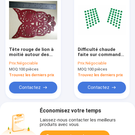
Tête rouge de lion à
Difficulté chaude
moitié autour des
faite sur commande
transferts de fausse
flexible de transferts
Prix:
Négociable
Prix:
Négociable
pierre pour des
de chaleur de fausse
MOQ:
100 pièces
MOQ:
100 pièces
vêtements
pierre de couleur
pour des vêtements
Trouvez les derniers prix
Trouvez les derniers prix
Contactez
Contactez
Économisez votre temps
Laissez-nous contacter les meilleurs
produits avec vous.