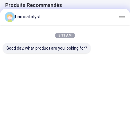
Produits Recommandés
bamcatalyst
8:11 AM
Good day, what product are you looking for?
Vêtement OPP/sac
L'habillement fait sur
Metal à plat fa
en plastique cintre
commande peint
commande de
de CPP avec l'adhésif
boutonne le logo de
boutons
de joint pour
relief pour la taille
d'habillement 
l'habillement
personized par
rivet/laiton 3D
Meilleur prix
Meilleur prix
Meilleur p
vestes
des vêtements
Aperçu
Au sujet de
Contactez-
Desktop
nous
nous
Site
Plan du site
Politique de confidentialité
La Chine boutons d'habillement Fournisseur.
Copyright © 2025
China Clothing Accessories Online Market. All Rights Reserved.
Developed by
ECER