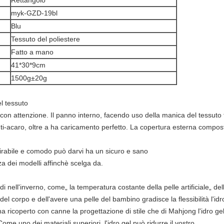
Rettangolo
myk-GZD-19bl
Blu
Tessuto del poliestere
Fatto a mano
41*30*9cm
1500g±20g
l tessuto
to con attenzione. Il panno interno, facendo uso della manica del tessuto t
'Anti-acaro, oltre a ha caricamento perfetto. La copertura esterna compos
pirabile e comodo può darvi ha un sicuro e sano
 dei modelli affinchè scelga da.
i nell'inverno, come„ la temperatura costante della pelle artificiale„ del
el corpo e dell'avere una pelle del bambino gradisce la flessibilità l'idr
ricoperto con canne la progettazione di stile che di Mahjong l'idro gel r
me uno dei materiali superiori, l'idro gel può ridurre il vostro