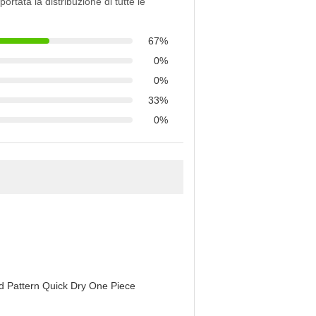
portata la distribuzione di tutte le
67%
0%
0%
33%
0%
d Pattern Quick Dry One Piece