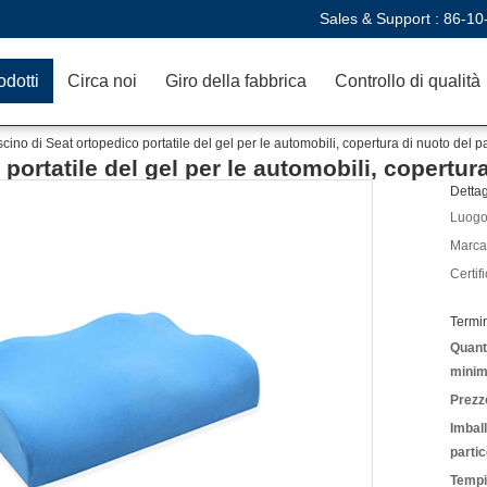
Sales & Support :
86-10
odotti
Circa noi
Giro della fabbrica
Controllo di qualità
cino di Seat ortopedico portatile del gel per le automobili, copertura di nuoto del 
portatile del gel per le automobili, copertur
Dettag
Luogo 
Marca
Certif
Termi
Quanti
minim
Prezz
Imbal
partic
Tempi