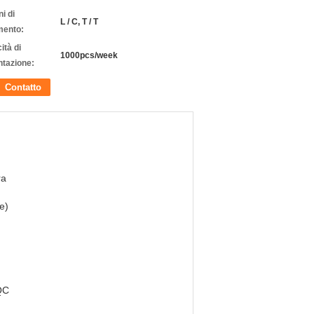
i di
L / C, T / T
ento:
ità di
1000pcs/week
ntazione:
Contatto
ra
e)
QC