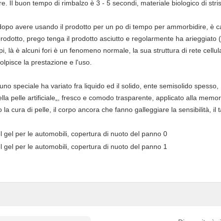
ulare. Il buon tempo di rimbalzo è 3 - 5 secondi, materiale biologico di str
o dopo avere usando il prodotto per un po di tempo per ammorbidire, è 
prodotto, prego tenga il prodotto asciutto e regolarmente ha arieggiato
i, là è alcuni fori è un fenomeno normale, la sua struttura di rete cellul
olpisce la prestazione e l'uso.
 uno speciale ha variato fra liquido ed il solido, ente semisolido spesso,
ella pelle artificiale„, fresco e comodo trasparente, applicato alla memor
 cura di pelle, il corpo ancora che fanno galleggiare la sensibilità, il tat