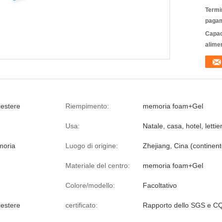
Termin
pagam
Capac
alime
iestere
Riempimento:
memoria foam+Gel
Usa:
Natale, casa, hotel, lettie
moria
Luogo di origine:
Zhejiang, Cina (continent
Materiale del centro:
memoria foam+Gel
Colore/modello:
Facoltativo
iestere
certificato:
Rapporto dello SGS e C