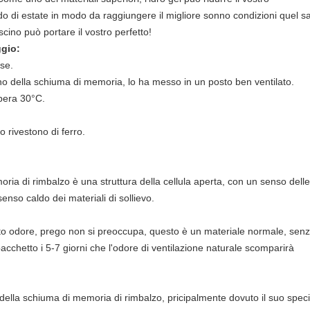
o di estate in modo da raggiungere il migliore sonno condizioni quel 
scino può portare il vostro perfetto!
ggio:
ese.
scino della schiuma di memoria, lo ha messo in un posto ben ventilato.
pera 30°C.
 rivestono di ferro.
ria di rimbalzo è una struttura della cellula aperta, con un senso delle 
enso caldo dei materiali di sollievo.
rto odore, prego non si preoccupa, questo è un materiale normale, senz
cchetto i 5-7 giorni che l'odore di ventilazione naturale scomparirà
e della schiuma di memoria di rimbalzo, pricipalmente dovuto il suo spec