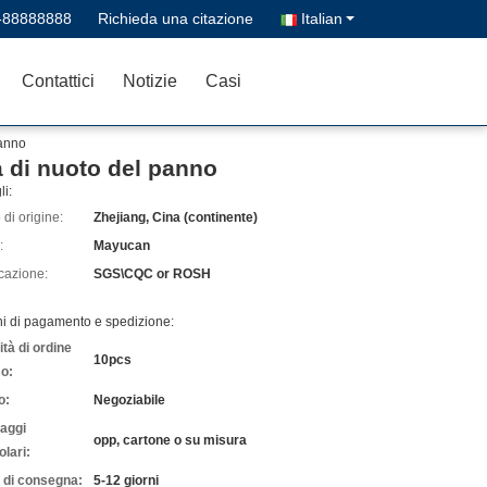
-88888888
Richieda una citazione
Italian
Contattici
Notizie
Casi
panno
a di nuoto del panno
li:
di origine:
Zhejiang, Cina (continente)
:
Mayucan
icazione:
SGS\CQC or ROSH
ni di pagamento e spedizione:
tà di ordine
10pcs
o:
o:
Negoziabile
laggi
opp, cartone o su misura
olari:
 di consegna:
5-12 giorni