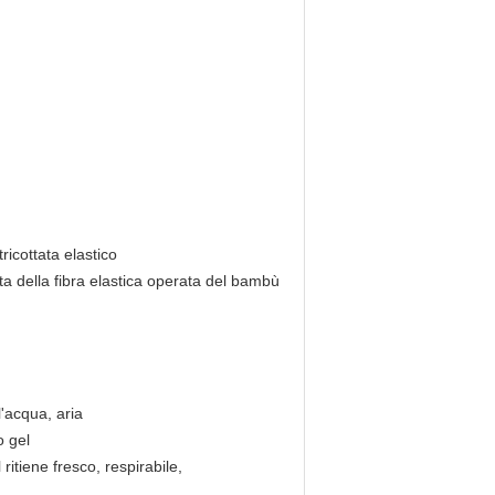
ricottata elastico
ta della fibra elastica operata del bambù
l'acqua, aria
o gel
itiene fresco, respirabile,