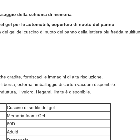
ssaggio della schiuma di memoria
el gel per le automobili, copertura di nuoto del panno
 del gel del cuscino di nuoto del panno della lettiera blu fredda multifu
che gradite, forniscaci le immagini di alta risoluzione.
oli borsa, esterna: imballaggio di carton.vacuum disponibile.
duttura, il velcro, i legami, limite è disponibile.
Cuscino di sedile del gel
Memoria foam+Gel
60D
Adulti