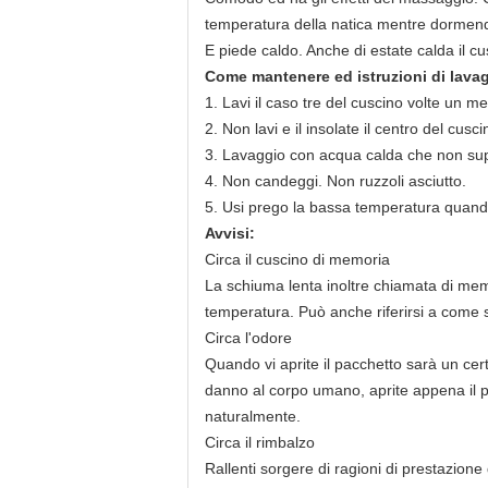
temperatura della natica mentre dormend
E piede caldo. Anche di estate calda il cu
Come mantenere ed istruzioni di lava
1. Lavi il caso tre del cuscino volte un m
2. Non lavi e il insolate il centro del cu
3. Lavaggio con acqua calda che non su
4. Non candeggi. Non ruzzoli asciutto.
5. Usi prego la bassa temperatura quando
Avvisi:
Circa il cuscino di memoria
La schiuma lenta inoltre chiamata di memo
temperatura. Può anche riferirsi a come s
Circa l'odore
Quando vi aprite il pacchetto sarà un ce
danno al corpo umano, aprite appena il pa
naturalmente.
Circa il rimbalzo
Rallenti sorgere di ragioni di prestazion