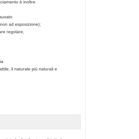
isciamento è inoltre
causato
 (non ad esposizione);
are regolare,
ia
tile, il naturale più naturali e