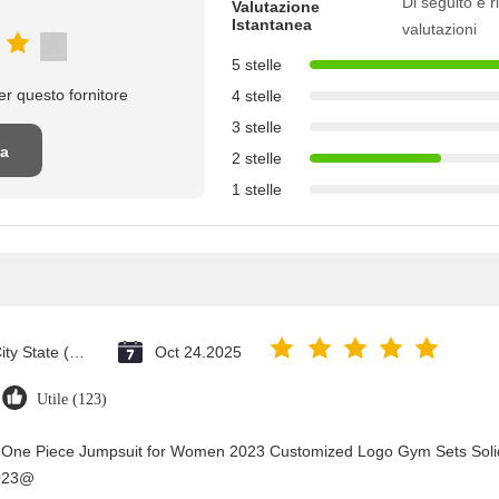
Di seguito è ri
Valutazione
Istantanea
valutazioni
5 stelle
r questo fornitore
4 stelle
3 stelle
na
2 stelle
1 stelle
ne
Vatican City State (Holy See)
Oct 24.2025
Utile (123)
y One Piece Jumpsuit for Women 2023 Customized Logo Gym Sets Soli
2023@