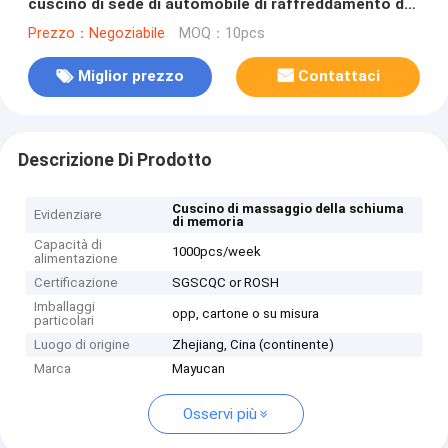
cuscino di sede di automobile di raffreddamento del
gel
Prezzo：Negoziabile
MOQ：10pcs
Miglior prezzo
Contattaci
Descrizione Di Prodotto
Cuscino di massaggio della schiuma
Evidenziare
di memoria
Capacità di
1000pcs/week
alimentazione
Certificazione
SGSCQC or ROSH
Imballaggi
opp, cartone o su misura
particolari
Luogo di origine
Zhejiang, Cina (continente)
Marca
Mayucan
Osservi più