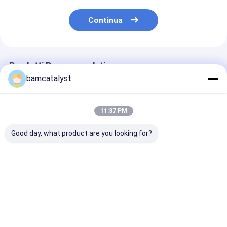
Continua
Prodotti Raccomandati
bamcatalyst
11:37 PM
Good day, what product are you looking for?
Cuscino di Seat
Cuscino contornato
Cuscino di lett
ortopedico portatile
della schiuma di
schiuma di me
del gel per le
memoria del cuscino
del gel di Hydr
automobili,
di Seat del gel
di rivoluzione 
copertura di nuoto
dell'automobile di
comodità con 
Miglior prezzo
Miglior prezzo
Miglior pr
del panno
rettangolo
copertura dell
maglia