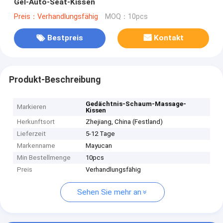
Gel-Auto-Seat-Kissen
Preis：Verhandlungsfähig
MOQ：10pcs
Bestpreis
Kontakt
Produkt-Beschreibung
Gedächtnis-Schaum-Massage-
Markieren
Kissen
Herkunftsort
Zhejiang, China (Festland)
Lieferzeit
5-12 Tage
Markenname
Mayucan
Min Bestellmenge
10pcs
Preis
Verhandlungsfähig
Sehen Sie mehr an