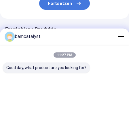
Fortsetzen
Empfohlene Produkte
bamcatalyst
11:27 PM
Good day, what product are you looking for?
Tragbares
Rechteck-
Komfort-Revol
orthopädisches Gel-
Automobil-Gel-Seat-
Hydraluxe-Gel
Seat-Kissen für
Kissen-umrissenes
Gedächtnis-
Autos, schwimmende
Gedächtnis-
Schaum-Bett-
Stoff-Abdeckung
Schaum-Kissen
mit Maschen-
Bestpreis
Bestpreis
Bestprei
Abdeckung
Startseite
Über uns
Kontakt
Desktop Site