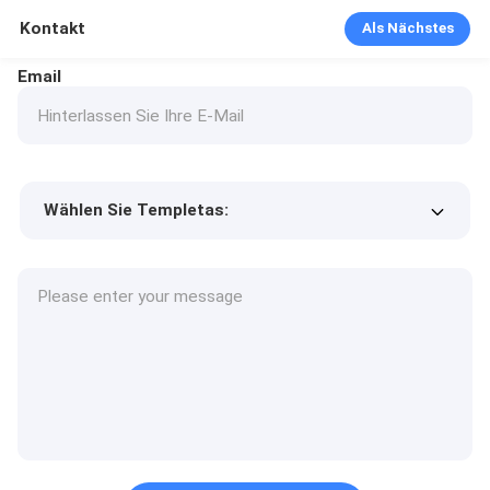
Kontakt
Als Nächstes
Email
Wählen Sie Templetas:
Preis des Produkts
Min.order quantity
Fordern Sie Muster an
Mehr Details