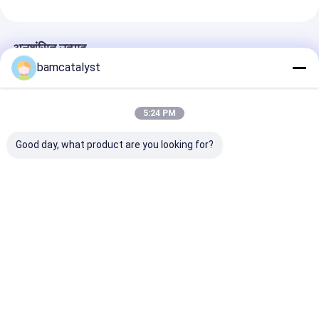
अनुशंसित उत्पाद
bamcatalyst
5:24 PM
Good day, what product are you looking for?
आयत ऑटोमोबाइल जेल सीट
तैराकी कपड़ा कवर के साथ
मेष कवर के साथ आ
कुशन Contoured मेमोरी
गुलाबी पारिस्थितिकी के
क्रांति Hydralux
फोम तकिया
अनुकूल स्मृति फोम मालिश
स्मृति फोम बिस्तर त
तकिया
सबसे अच्छी कीमत
सबसे अच्छी कीमत
सबसे अच्छी 
होम
हमारे बारे में
हमसे संपर्क करें
Desktop Site
साइटमैप
गोपनीयता नीति