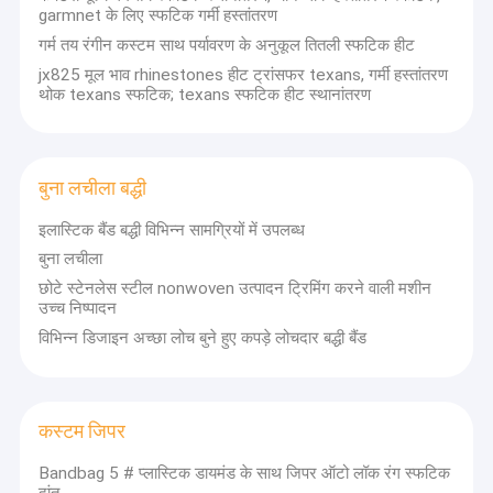
garmnet के लिए स्फटिक गर्मी हस्तांतरण
कारखाना भ्रमण
गर्म तय रंगीन कस्टम साथ पर्यावरण के अनुकूल तितली स्फटिक हीट
गुणवत्ता नियंत्रण
jx825 मूल भाव rhinestones हीट ट्रांसफर texans, गर्मी हस्तांतरण
थोक texans स्फटिक; texans स्फटिक हीट स्थानांतरण
संपर्क करें
समाचार
बुना लचीला बद्धी
मामलों
इलास्टिक बैंड बद्धी विभिन्न सामग्रियों में उपलब्ध
बुना लचीला
एक उद्धरण की विनती करे
छोटे स्टेनलेस स्टील nonwoven उत्पादन ट्रिमिंग करने वाली मशीन
उच्च निष्पादन
विभिन्न डिजाइन अच्छा लोच बुने हुए कपड़े लोचदार बद्धी बैंड
महिलाओं के लिए कपड़े बेल्ट
यहाँ चीन व्यापार क्षेत्र में प्रमुख ब्रांड निर्माताओं का एक संग्रह है। हम केवल उच्च
कस्टम कपड़े बटन
गुणवत्ता वाले उत्पाद प्रदान करते हैं।निर्माताओं के पास उच्च गुणवत्ता वाले पेशेवर
तकनीशियन और उन्नत आधुनिक उत्पादन उपकरण हैंसभी उत्पाद अंतरराष्ट्रीय गुणवत्ता
कस्टम जिपर
मानकों का अनुपालन करते हैं और दुनिया भर के विभिन्न बाजारों में बहुत सराहना की जाती
कढ़ाई फीता फैब्रिक
है।उनकी अच्छी तरह से सुसज्जित सुविधाएं और उत्पादन के सभी चरणों में उत्कृष्ट गुणवत्ता
Bandbag 5 # प्लास्टिक डायमंड के साथ जिपर ऑटो लॉक रंग स्फटिक
नियंत्रण हमें ग्राहकों की पूर्ण संतुष्टि की गारंटी देता है.
दांत