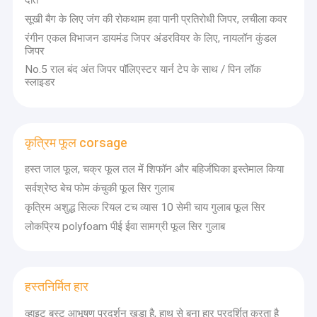
पहनावा आकृति
हमारे उच्च गुणवत्ता वाले उत्पादों और उत्कृष्ट ग्राहक सेवा के परिणामस्वरूप, उन्होंने उत्तरी
सूखी बैग के लिए जंग की रोकथाम हवा पानी प्रतिरोधी जिपर, लचीला कवर
अमेरिका, दक्षिण अमेरिका, ओशिनिया और पश्चिमी यूरोप तक पहुंचते हुए एक वैश्विक बिक्री
नेटवर्क प्राप्त किया है।
रंगीन एकल विभाजन डायमंड जिपर अंडरवियर के लिए, नायलॉन कुंडल
फीता ट्रिम कपड़े
यह मंच नए चरण के चीनी उत्पादों के कारोबार में गहराई से निहित होगा, बेहतर रूप से
जिपर
अनुकूलित होगा और फल-फूलता रहेगा।
No.5 राल बंद अंत जिपर पॉलिएस्टर यार्न टेप के साथ / पिन लॉक
सजावटी फीता ट्रिम
यदि आपके पास आवश्यकता है, तो कृपया उत्पाद पृष्ठ के "अब संपर्क करें" बटन पर क्लिक
स्लाइडर
करें या उत्पादों के निर्माताओं से सीधे संपर्क करें। आपूर्तिकर्ताओं की बिक्री आपके ई-मेल का
उत्तर देगी।
मनका कॉलर
धातु ट्रिम
कृत्रिम फूल corsage
स्फटिक गर्मी हस्तांतरण
हस्त जाल फूल, चक्र फूल तल में शिफॉन और बहिर्जंघिका इस्तेमाल किया
सर्वश्रेष्ठ बेच फोम कंचुकी फूल सिर गुलाब
बुना लचीला बद्धी
कृत्रिम अशुद्ध सिल्क रियल टच व्यास 10 सेमी चाय गुलाब फूल सिर
लोकप्रिय polyfoam पीई ईवा सामग्री फूल सिर गुलाब
कस्टम जिपर
कृत्रिम फूल corsage
हस्तनिर्मित हार
हस्तनिर्मित हार
व्हाइट बस्ट आभूषण प्रदर्शन खड़ा है, हाथ से बना हार प्रदर्शित करता है