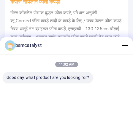
कपास नायलॉन फीता कपड़ा
गोल्ड कॉकटेल पोशाक दुल्हन फीता कपड़े, परिधान अनुषंगी
ब्लू Corded फीता कपड़े शादी के कपड़े के लिए / उच्च फैशन फीता कपड़े
स्विस धातुई नेट ब्राइडल फीता कपड़े, एसएलवी - 130 135cm चौड़ाई
काले पर्यावरण - अनुकूल डाइंग नायलॉन फीता कपड़े पतली नेट जाल छोटे
फूल लेडी ड्रेस
bamcatalyst
11:02 AM
जेल सीट कुशन
Good day, what product are you looking for?
आयत ऑटोमोबाइल जेल सीट कुशन Contoured मेमोरी फोम तकिया
कारों के लिए पोर्टेबल आर्थोपेडिक जेल सीट कुशन, तैरना कपड़ा कवर
तैराकी कपड़ा कवर के साथ गुलाबी पारिस्थितिकी के अनुकूल स्मृति फोम
मालिश तकिया
मेष कवर के साथ आराम क्रांति Hydraluxe जेल स्मृति फोम बिस्तर
तकिया