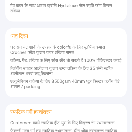
मेष कवर के साथ आराम क्रांति Hydraluxe जेल स्मृति फोम बिस्तर
तकिया
धातु ट्रिम
घर सजावट शादी के उपहार के colorfu के लिए यूरोपीय कपास
Crochet फीता कुशन कवर तकिया मामले
तकिया, पैड, तकिया के लिए सांस और धो सकते हैं 100% पॉलिएस्टर कपड़े
हैलोवीन उपहार आलीशान कुशन उम्दा तकिया के लिए 35 सेमी स्टॉक
आलीशान भरवां कद्दू खिलौना
एल्यूमिनियम तकिया के लिए 8500gsm 40mm धूल फिल्टर क्लॉथ पीई
अस्तर / padding
घर
चीन पोशाक सामान ऑनलाइन बाजार
पेशेवर उत्पादों के निर्माण, बिक्री और तकनीकी
बिक्री के बाद की सेवा के साथ एक पूरे के रूप में,व्यावसायिक उत्पादों में लगे हुए।
स्फटिक गर्मी हस्तांतरण
उत्पादों
Customed काले स्फटिक हीट युवा के लिए मिश्रण रंग स्थानान्तरण
हमारे बारे में
फैक्टरी मूल्य गर्म तय स्फटिक स्थानांतरण, चीन थोक हस्तांतरण स्फटिक,