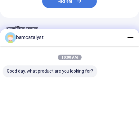
जारी रखें
अनुशंसित उत्पाद
bamcatalyst
10:00 AM
Good day, what product are you looking for?
Bandbag 5# Plastic
Colored Single Split
No.5 Resin Clo
Diamond Zippers
Diamond Zippers For
End Zipper Wi
Auto Lock With Color
Underwear , Nylon
Polyester Yar
Rhinestone Teeth
Coil Zipper
/ Pin Lock Slid
सबसे अच्छी कीमत
सबसे अच्छी कीमत
सबसे अच्छी 
होम
हमारे बारे में
हमसे संपर्क करें
Desktop Site