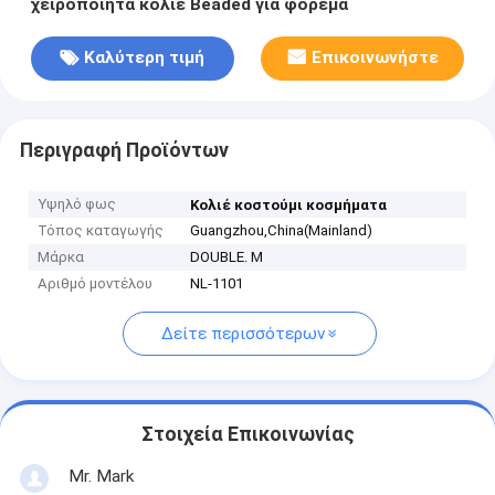
χειροποίητα κολιέ Beaded για φόρεμα
Καλύτερη τιμή
Επικοινωνήστε
Περιγραφή Προϊόντων
Υψηλό φως
Κολιέ κοστούμι κοσμήματα
Τόπος καταγωγής
Guangzhou,China(Mainland)
Μάρκα
DOUBLE. M
Αριθμό μοντέλου
NL-1101
Δείτε περισσότερων
Στοιχεία Επικοινωνίας
Mr. Mark