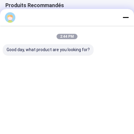
Produits Recommandés
2:44 PM
Good day, what product are you looking for?
l'élastique 2014
Dents faites sur
La dentelle de 
français populaire
commande de tirette
du blanc 100%
de nouvelle
la chaussette e
conception de vente
tissu lacent
en gros d'usine de
l'équilibre de 
Meilleur prix
Meilleur prix
Meilleur p
porcelaine a cranté
pour la nappe
le règlage de dentelle
de bord pour des
sous-vêtements
Aperçu
Au sujet de
Contactez-
Desktop
nous
nous
Site
Plan du site
Politique de confidentialité
La Chine galon Fournisseur.
Copyright © 2026 China Clothing
Accessories Online Market. All Rights Reserved. Developed by
ECER