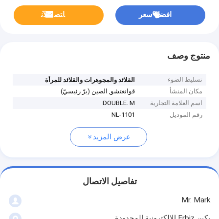
افضل سعر
ﺎﺘﺼﻟ ﺍﻶﻧ
منتوج وصف
تسليط الضوء
القلائد والمجوهرات والقلائد للمرأة
مكان المنشأ
قوانغتشو, الصين (برّ رئيسيّ)
اسم العلامة التجارية
DOUBLE. M
رقم الموديل
NL-1101
عرض المزيد
تفاصيل الاتصال
Mr. Mark
بكين Frbiz الالكترونية المحدودة