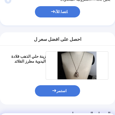
ﺎﺘﺼﻟ ﺍﻶﻧ
احصل على افضل سعر ل
زينة حلي الذهب قلادة
اليدوية مطرز القلائد
للفستان
استمر
المنتجات الموصى بها