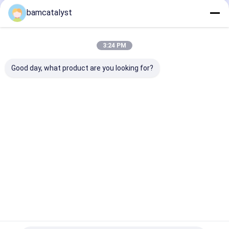
bamcatalyst
Οι Κατηγορίες Μας
3:24 PM
Good day, what product are you looking for?
Ζώνες υφασμάτων
Κουμπιά ιματισμού
κεντημένο ύφ
για τις γυναίκες
συνήθειας
δαντελλών
Αρχική
Περίπου
επαφή
Desktop
Σελίδα
εμείς
Site
Sitemap
Πολιτική Απορρήτου
Κίνα Ελαστικό webbing προμηθευτής.
Copyright © 2026 China
Clothing Accessories Online Market. All Rights Reserved.
Developed by
ECER