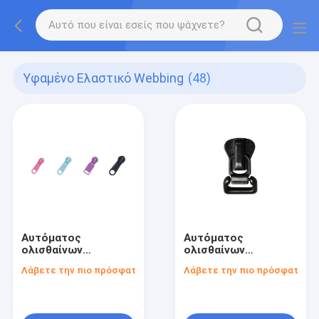
Υφαμένο Ελαστικό Webbing
(48)
Αυτόματος
Αυτόματος
ολισθαίνων
ολισθαίνων
ρυθμιστής φερμουάρ
ρυθμιστής φερμουάρ
Λάβετε την πιο πρόσφατη τιμή
Λάβετε την πιο πρόσφατη τι
κλειδαριών
ψευδάργυρου
πλαστικός
κλειδαριών