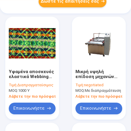
Δώστε τις απαιτήσεις σας
Υφαμένα αποσκευές
Μικρή υψηλή
ελαστικά Webbing
επίδοση μηχανών
νάυλον/Spandex
τακτοποίησης
Τιμή:
Διαπραγματεύσιμος
Τιμή:
negotiated
Colorized φθορισμού
παραγωγής
MOQ:
1000 Υ
MOQ:
Με διαπραγμάτευση
ανοξείδωτου μη
υφανθείσα
Λάβετε την πιο πρόσφατη τιμή
Λάβετε την πιο πρόσφατη τι
Επικοινωνήστε
Επικοινωνήστε