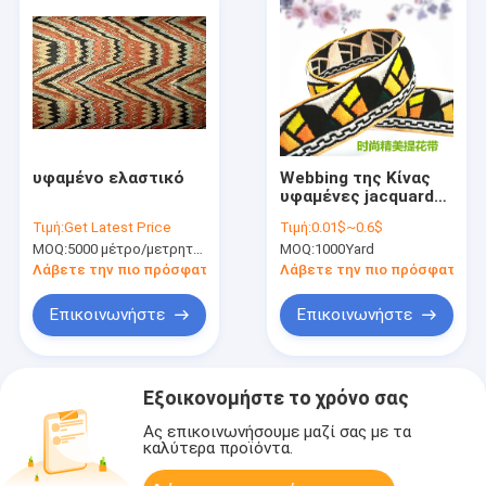
υφαμένο ελαστικό
Webbing της Κίνας
υφαμένες jacquard
ελαστικές ζώνες
Τιμή:
Get Latest Price
Τιμή:
0.01$~0.6$
υφάσματος
MOQ:
5000 μέτρο/μετρητές
MOQ:
1000Yard
Λάβετε την πιο πρόσφατη τιμή
Λάβετε την πιο πρόσφατη τι
Επικοινωνήστε
Επικοινωνήστε
Εξοικονομήστε το χρόνο σας
Ας επικοινωνήσουμε μαζί σας με τα
καλύτερα προϊόντα.