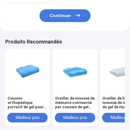
Continuer
Produits Recommandés
Coussin
Oreiller de mousse de
Oreiller de lit 
orthopédique
mémoire contourné
mousse de mé
portatif de gel pour
par coussin de gel
de gel de Hydr
des voitures,
d'automobile de
de révolution 
couverture de
rectangle
confort avec l
Meilleur prix
Meilleur prix
Meilleur p
natation de tissu
couverture de 