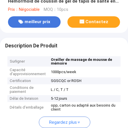
Hemorrhoid de coussin de gel de tapis de santé en
soie de glace
Prix：Négociable
MOQ：10pcs
meilleur prix
Contactez
Description De Produit
Oreiller de massage de mousse de
Surligner
mémoire
Capacité
1000pcs/week
d'approvisionnement
Certification
SGSCQC or ROSH
Conditions de
L / C, T / T
paiement
Délai de livraison
5-12 jours
opp, carton ou adapté aux besoins du
Détails d'emballage
client
Regardez plus