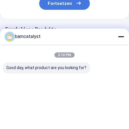
Fortsetzen
Empfohlene Produkte
bamcatalyst
2:10 PM
Good day, what product are you looking for?
Rechteck-
Tragbares
Rosa Gedächtn
Automobil-Gel-Seat-
orthopädisches Gel-
Schaum-Mass
Kissen-umrissenes
Seat-Kissen für
Kissen Eco
Gedächtnis-
Autos, schwimmende
freundliches m
Schaum-Kissen
Stoff-Abdeckung
Schwimmen-St
Bestpreis
Bestpreis
Bestprei
Abdeckung
Startseite
Über uns
Kontakt
Desktop Site