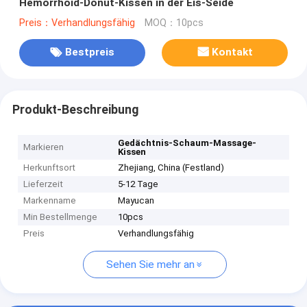
Hemorrhoid-Donut-Kissen in der Eis-Seide
Preis：Verhandlungsfähig
MOQ：10pcs
Bestpreis
Kontakt
Produkt-Beschreibung
Gedächtnis-Schaum-Massage-
Markieren
Kissen
Herkunftsort
Zhejiang, China (Festland)
Lieferzeit
5-12 Tage
Markenname
Mayucan
Min Bestellmenge
10pcs
Preis
Verhandlungsfähig
Sehen Sie mehr an