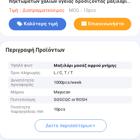
πηκτωμάτων χαλιών υγείας δροσίζοντας μαξιλάρι
στο μετάξι πάγου
Τιμή：Διαπραγματεύσιμος
MOQ：10pcs
Καλύτερη τιμή
Επικοινωνήστε
Περιγραφή Προϊόντων
Υψηλό φως
Μαξιλάρι μασάζ αφρού μνήμης
Όροι πληρωμής
L / C, T / T
Δυνατότητα
1000pcs/week
προσφοράς
Μάρκα
Mayucan
Πιστοποίηση
SGSCQC or ROSH
Ποσότητα
10pcs
παραγγελίας min
Δείτε περισσότερων