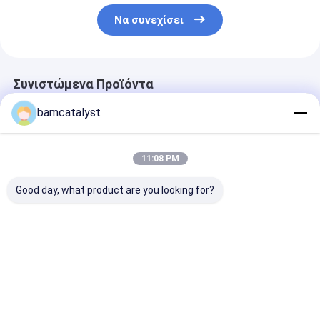
Να συνεχίσει
Συνιστώμενα Προϊόντα
bamcatalyst
11:08 PM
Good day, what product are you looking for?
Ορθογωνίων
Φορητό ορθοπεδικό
Ρόδινο μαξιλά
αυτοκινητικό
μαξιλάρι
μασάζ αφρού 
πηκτωμάτων
καθισμάτων
Eco φιλικό με
μαξιλάρι αφρού
πηκτωμάτων για τα
κολυμπώντας
μνήμης καθισμάτων
αυτοκίνητα,
κάλυψη υφασ
Καλύτερη τιμή
Καλύτερη τιμή
Καλύτερη 
περιγραμμένο
κολυμπώντας
μαξιλάρι
κάλυψη υφασμάτων