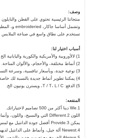
وصف:
منتجاتنا الرئيسية تحتوي على القطن والنايلون 
وتشمل أساسا جاكار، embroideried و، المطبوعة، ومحبوك، فقاعة، كروشيه، نحى، مطرز وهلم جرا.
تستخدم على نطاق واسع في صناعة الملابس السيدات، الملابس الداخلية فست
أسباب اختيار لنا:
1) لالأوروبية والأمريكية والكورية واليابانية الخ
2) أنماط مختلفة، والأحجام، والألوان المتاحة.
3) نوعية جيدة، وبأسعار تنافسية، وسرعة التسليم.
4) يمكننا تطوير أنماط جديدة بالنسبة لك خاصة.
5) الدفع: T / T، L / C، ويسترن يونيون الخ.
المنفعه:
1.We دينا أكثر من 500 تصاميم لاختياراتك.
اللون 2.Different التي والنسيج، واللون، وأنماط يمكن للجميع أن يتم وفقا لمتطلبات الخاص بك.
يمكن 3.Provide أفضل جودة الدانتيل مع لمس لينة يشعر على جلدك.
4.Newest آلة جيل، وأنماط على الدانتيل لديهم الشعور القوي المتين.
5.Always الخروج مع تصميم جديد والشعور الأزياء.