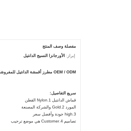
مفصلة وصف المنتج
إبراز:
الأورجانزا النسيج الدانتيل
OEM / ODM مطرز أقمشة الدانتيل للمفروشات والمنسوجات المنزلية CY-CX0035-1
سريع التفاصيل:
قماش الدانتيل 1.Nylon القطن
المورد 2.Gold والشركة المصنعة
3.high جودة وأفضل سعر
تصاميم 4.Customer هي موضع ترحيب