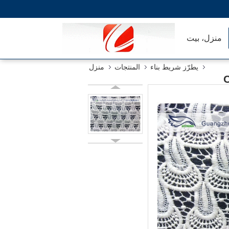
منزل، بيت
يطرّز شريط بناء
المنتجات
منزل