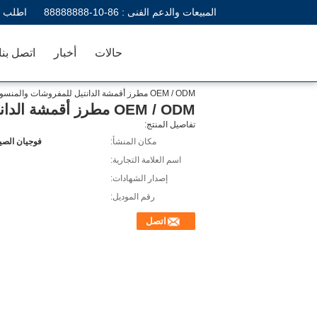
المبيعات والدعم الفنى :
86-10-88888888
اطلب ا
حالات
أخبار
اتصل بنا
OEM / ODM مطرز أقمشة الدانتيل للمفروشات والمنسوجات المنزلية CY-CX0035-1
OEM / ODM مطرز أقمشة الدانتيل للمفروشات والمنسوجات المنزلية CY-CX0035-1
تفاصيل المنتج:
مكان المنشأ:
فوجيان الصين
اسم العلامة التجارية:
إصدار الشهادات:
رقم الموديل:
اتصل