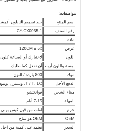
مواصفات:
اسم المنتج
جيد تصميم النايلون أقمشة
رقم الصنف.
CY-CX0035-1
مادة
عرض
120CM ± 5٪
اللون
لاختيارك أو الصباغة كلون 
لمسة واللون أربط
أن نفعل كما طلبك
موك
800 ياردة / اللون
الدفع الأجل
T / T، LC، ويسترن يونيون
ميناء الشحن
قوانغتشو
المهلة
7-15 أيام
حزم
لفات من قبل كيس بولي بر
OEM
OEM هو متاح
السعر
تعتمد على كمية من اجل 