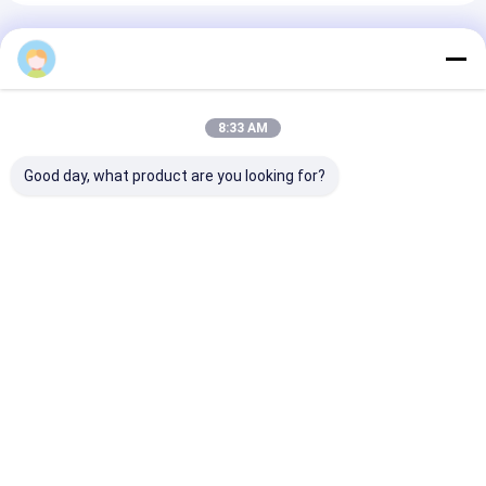
अनुशंसित उत्पाद
8:33 AM
Good day, what product are you looking for?
देवियों वस्त्र के लिए पीच
पत्थरों के साथ पार्टी ड्रेस
ग्रीन Organza कढ
कॉफी स्विस फीता कपड़ा
स्विस फीता कपड़ा, गुलाबी
फीता कपड़ा, पार्टी ड्
Foshi
सबसे अच्छी कीमत
सबसे अच्छी कीमत
सबसे अच्छी 
होम
हमारे बारे में
हमसे संपर्क करें
Desktop Site
साइटमैप
गोपनीयता नीति
चीन कढ़ाई फीता आपूर्तिकर्ता.
Copyright © 2026 China Clothing Accessories
Online Market. All Rights Reserved. Developed by
ECER