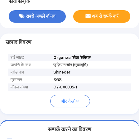
फीता फैब्रिक
सबसे अच्छी कीमत
अब से संपर्क करें
उत्पाद विवरण
हाई लाइट
Organza फीता फैब्रिक
उत्पत्ति के प्लेस
फ़ुज़ियान चीन (मुख्यभूमि)
ब्रांड नाम
Shineder
प्रमाणन
SGS
मॉडल संख्या
CY-CX0035-1
और देखो
सम्पर्क करने का विवरण