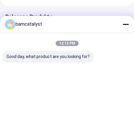
Polecane Produkty
bamcatalyst
12:15 PM
Good day, what product are you looking for?
Peach Coffee Swiss
Party Dress Swiss
Green Organz
Lace Fabric For
Lace Fabric with
Embroidered L
Ladies Clothing
Stones , Pink Foshi
Fabric , Party
Najlepsza cena
Najlepsza cena
Najlepsza 
Dom
O nas
Skontaktuj się z nami
Desktop Site
Sitemap
Polityka prywatności
Chiny haftowana tkanina koronkowa dostawca.
Copyright © 2026