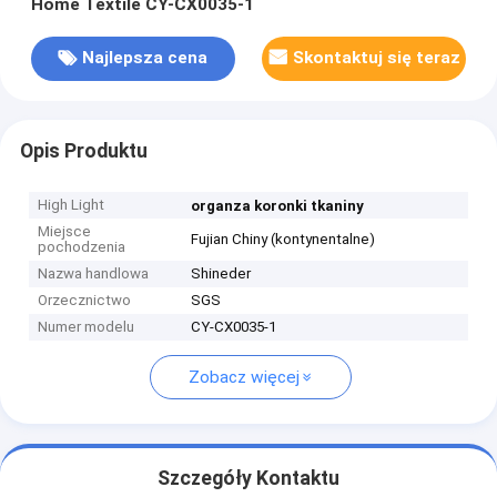
Home Textile CY-CX0035-1
Najlepsza cena
Skontaktuj się teraz
Opis Produktu
High Light
organza koronki tkaniny
Miejsce
Fujian Chiny (kontynentalne)
pochodzenia
Nazwa handlowa
Shineder
Orzecznictwo
SGS
Numer modelu
CY-CX0035-1
Zobacz więcej
Szczegóły Kontaktu