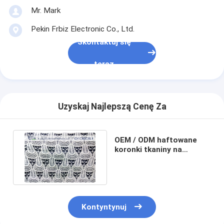
Mr. Mark
Pekin Frbiz Electronic Co., Ltd.
Skontaktuj się
teraz
Uzyskaj Najlepszą Cenę Za
OEM / ODM haftowane
koronki tkaniny na
pościel & Home Textile
CY-CX0035-1
Kontyntynuj