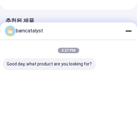
추천된 제품
bamcatalyst
5:27 PM
Good day, what product are you looking for?
장방형 자동차 젤 방석
차를 위한 휴대용 정형
수영 피복 덮개를
윤곽을 그린 기억 거품
외과 젤 방석, 수영 피복
분홍색 Eco 친
베개
덮개
억 거품 안마 베
최고의 가격
최고의 가격
최고의 
Desktop Site
홈
사이트맵
연락처
사이트맵
개인 정보 정책