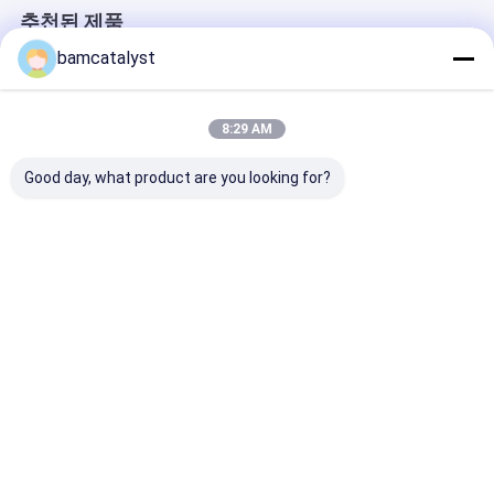
추천된 제품
bamcatalyst
8:29 AM
Good day, what product are you looking for?
가정 장식 결혼 선물
방석, 패드, 베개를 위한
사진술 버팀대 가
colorfu를 위한 유럽 면
breathable와 빨 수 있
개 방석, 옥외 
크로셰 뜨개질 레이스
는 100%년 폴리에스테
방석 덮개 베개 상자
직물
최고의 가격
최고의 가격
최고의 
Desktop Site
홈
사이트맵
연락처
사이트맵
개인 정보 정책
중국 금속 칼라 목걸이줄
공급업체.Copyright © 2025 China Clothing
Accessories Online Market. All Rights Reserved. Developed by
ECER