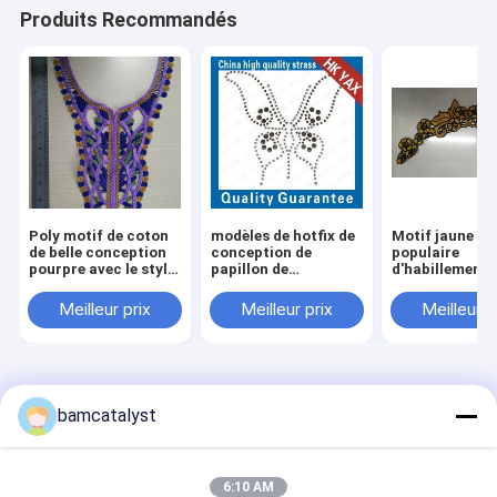
Produits Recommandés
Poly motif de coton
modèles de hotfix de
Motif jaune
de belle conception
conception de
populaire
pourpre avec le style
papillon de
d'habillement 
de Fashional
conception de mode ;
30cm x de 35c
le hotfix d'usine de
des vêtements,
Meilleur prix
Meilleur prix
Meilleur p
porcelaine modèle le
blanches
motif ; le meilleur
motif de hotfix de
modèles des prix
Aperçu
Au sujet de
Contactez-
Desktop
nous
nous
Site
bamcatalyst
Plan du site
Politique de confidentialité
La Chine motifz PK Fournisseur.
Copyright © 2026 China Clothing
Accessories Online Market. All Rights Reserved. Developed by
6:10 AM
ECER