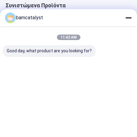
Συνιστώμενα Προϊόντα
bamcatalyst
11:42 AM
Good day, what product are you looking for?
Όμορφο πορφυρό
σχέδια σχεδίου
Δημοφιλή 30c
μοτίβο βαμβακιού
πεταλούδων
35cm κίτρινο 
σχεδίου πολυ με το
σχεδίου μόδας
ιματισμού για 
ύφος Fashional
hotfix μοτίβο
ενδύματα, άσ
σχεδίων
λουλούδια
Καλύτερη τιμή
Καλύτερη τιμή
Καλύτερη 
εργοστασίων της
Κίνας hotfix
καλύτερο μοτίβο
σχεδίων τιμών
hotfix
Αρχική
Περίπου
επαφή
Desktop
Σελίδα
εμείς
Site
Sitemap
Πολιτική Απορρήτου
Κίνα motifz PK προμηθευτής.
Copyright © 2026 China Clothing
Accessories Online Market. All Rights Reserved. Developed by
ECER