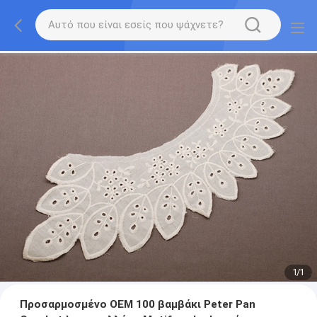
1
/
1
Προσαρμοσμένο OEM 100 βαμβάκι Peter Pan