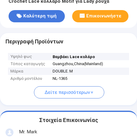
Crochet Lace κολλάρο Motif για Lady ρούχα
Καλύτερη τιμή
Επικοινωνήστε
Περιγραφή Προϊόντων
Υψηλό φως
Βαμβάκι Lace κολάρο
Τόπος καταγωγής
Guangzhou,China(Mainland)
Μάρκα
DOUBLE. M
Αριθμό μοντέλου
NL-1365
Δείτε περισσότερων
Στοιχεία Επικοινωνίας
Mr. Mark