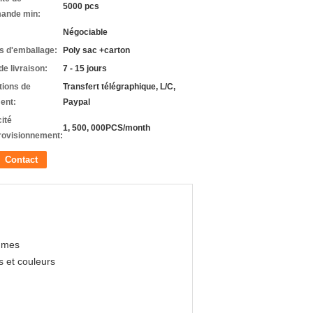
5000 pcs
ande min:
Négociable
ls d'emballage:
Poly sac +carton
de livraison:
7 - 15 jours
tions de
Transfert télégraphique, L/C,
ent:
Paypal
ité
1, 500, 000PCS/month
rovisionnement:
Contact
emmes
s et couleurs