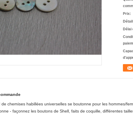
comm
Prix:
Détai
Délai 
Condi
paiem
Capac
d'app
r commande
ll de chemises habillées universelles se boutonne pour les hommes/f
ne - façonnez les boutons de Shell, faits de coquille, différentes taille