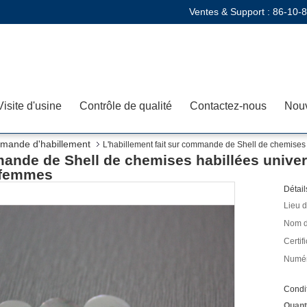
Ventes & Support :
86-10-
Visite d'usine
Contrôle de qualité
Contactez-nous
Nouv
mmande d'habillement
L'habillement fait sur commande de Shell de chemises 
mande de Shell de chemises habillées unive
/femmes
Détail
Lieu d
Nom d
Certifi
Numér
Condit
Quant