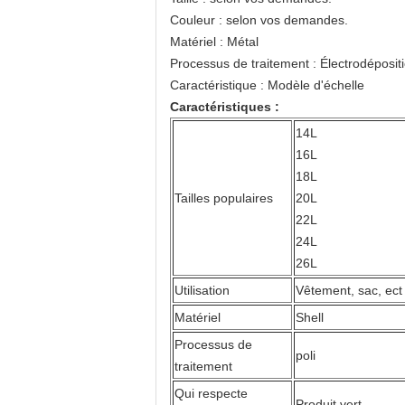
Couleur : selon vos demandes.
Matériel : Métal
Processus de traitement : Électrodéposit
Caractéristique : Modèle d'échelle
Caractéristiques :
14L
16L
18L
Tailles populaires
20L
22L
24L
26L
Utilisation
Vêtement, sac, ect
Matériel
Shell
Processus de
poli
traitement
Qui respecte
Produit vert