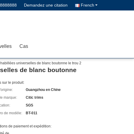
88888888
Demandez une citation
French
elles
Cas
habillées universelles de blanc boutonne le trou 2
rselles de blanc boutonne
s sur le produit:
'origine:
Guangzhou en Chine
e marque:
Citic trims
cation:
SGS
o de modèle:
BT-011
ions de paiement et expédition:
ité de