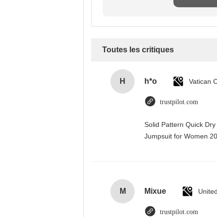
Toutes les critiques
H
h*o
trustpilot.com
Solid Pattern Quick Dr
Jumpsuit for Women 
M
Mixue
Unite
trustpilot.com