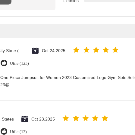
1 étoiles
Vatican City State (Holy See)
Oct 24.2025
Utile (123)
y One Piece Jumpsuit for Women 2023 Customized Logo Gym Sets Soli
2023@
d States
Oct 23.2025
Utile (12)