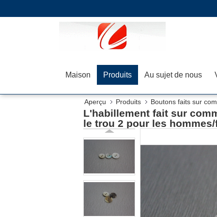
Maison
Produits
Au sujet de nous
Aperçu
Produits
Boutons faits sur co
L'habillement fait sur com
pour les hommes/femmes
le trou 2 pour les hommes